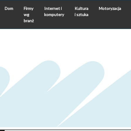
Dom
Firmy
Internet i
Kultura
Motoryzacja
wg
komputery
i sztuka
branż