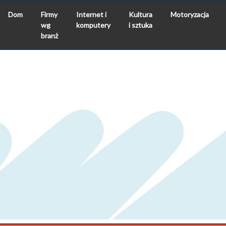
Dom
Firmy
Internet i
Kultura
Motoryzacja
wg
komputery
i sztuka
branż