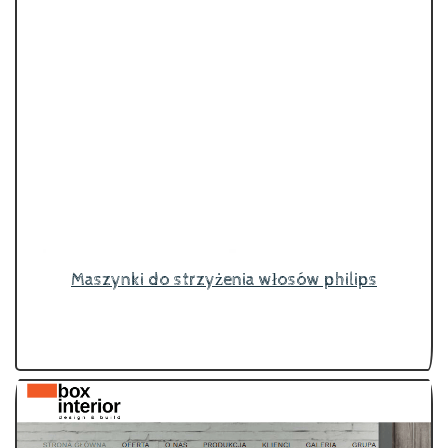
Maszynki do strzyżenia włosów philips