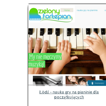
Łódź - nauka gry na pianinie dla
początkujących