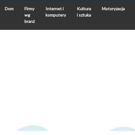
Dom
Firmy
Internet i
Kultura
Motoryzacja
wg
komputery
i sztuka
branż