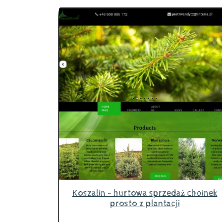
Koszalin - hurtowa sprzedaż choinek
prosto z plantacji