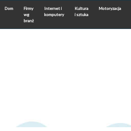
Dom
Firmy
Internet i
Kultura
Motoryzacja
wg
komputery
i sztuka
branż