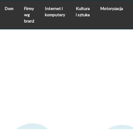
Dom
Firmy
Internet i
Kultura
Motoryzacja
wg
komputery
i sztuka
branż