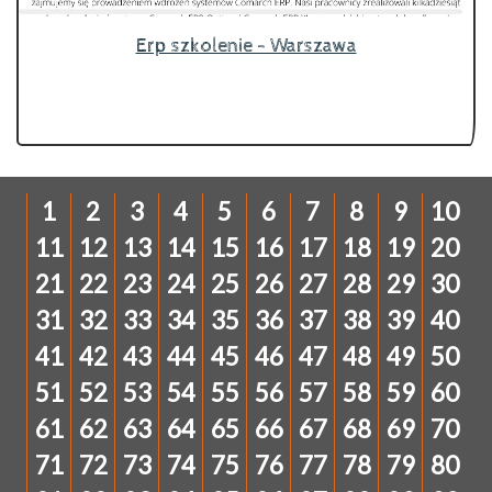
Erp szkolenie - Warszawa
1
2
3
4
5
6
7
8
9
10
11
12
13
14
15
16
17
18
19
20
21
22
23
24
25
26
27
28
29
30
31
32
33
34
35
36
37
38
39
40
41
42
43
44
45
46
47
48
49
50
51
52
53
54
55
56
57
58
59
60
61
62
63
64
65
66
67
68
69
70
71
72
73
74
75
76
77
78
79
80