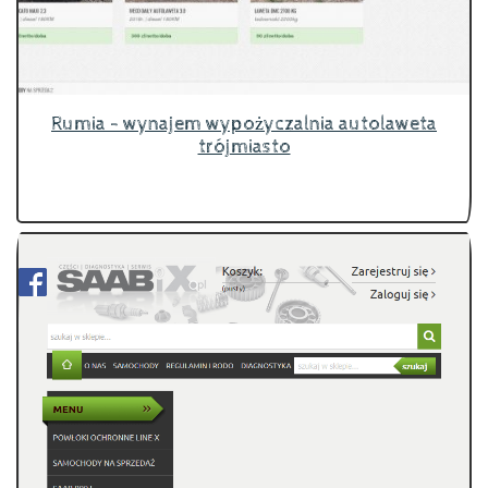
Rumia - wynajem wypożyczalnia autolaweta
trójmiasto