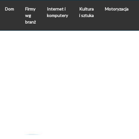
Dom
Firmy
Internet i
Kultura
Motoryzacja
wg
komputery
i sztuka
branż