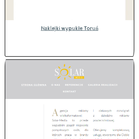
Naklejki wypukłe Toruń