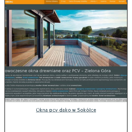
Okna pcv dako w Sokółce