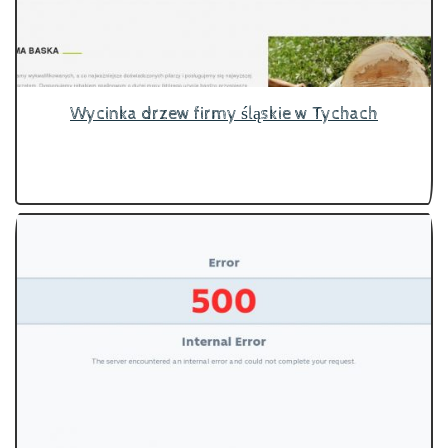
Wycinka drzew firmy śląskie w Tychach