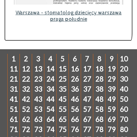
Warszawa - stomatolog dziecięcy warszawa
praga południe
1
2
3
4
5
6
7
8
9
10
11
12
13
14
15
16
17
18
19
20
21
22
23
24
25
26
27
28
29
30
31
32
33
34
35
36
37
38
39
40
41
42
43
44
45
46
47
48
49
50
51
52
53
54
55
56
57
58
59
60
61
62
63
64
65
66
67
68
69
70
71
72
73
74
75
76
77
78
79
80