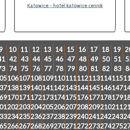
Katowice - hotel katowice cennik
9
10
11
12
13
14
15
16
17
18
19
2
41
42
43
44
45
46
47
48
49
50
51
5
73
74
75
76
77
78
79
80
81
82
83
8
05
106
107
108
109
110
111
112
113
114
115
1
37
138
139
140
141
142
143
144
145
146
147
1
69
170
171
172
173
174
175
176
177
178
179
1
01
202
203
204
205
206
207
208
209
210
211
2
33
234
235
236
237
238
239
240
241
242
243
2
65
266
267
268
269
270
271
272
273
274
275
2