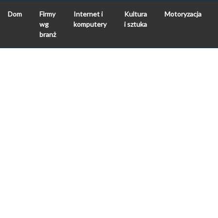
Dom
Firmy
Internet i
Kultura
Motoryzacja
wg
komputery
i sztuka
branż