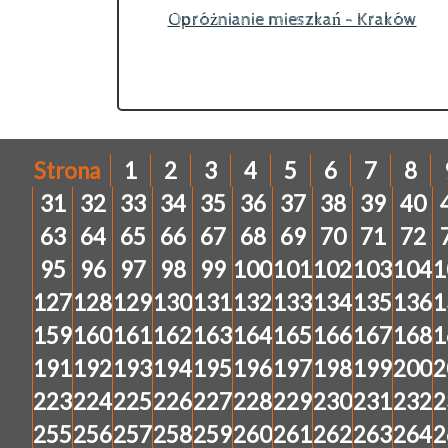
Opróżnianie mieszkań - Kraków
Strona
1
2
3
4
5
6
7
8
31
32
33
34
35
36
37
38
39
40
63
64
65
66
67
68
69
70
71
72
95
96
97
98
99
100
101
102
103
104
1
127
128
129
130
131
132
133
134
135
136
1
159
160
161
162
163
164
165
166
167
168
1
191
192
193
194
195
196
197
198
199
200
2
223
224
225
226
227
228
229
230
231
232
2
255
256
257
258
259
260
261
262
263
264
2