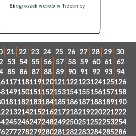
Ekogroszek wesoła w Trzebnicy
0
21
22
23
24
25
26
27
28
29
30
2
53
54
55
56
57
58
59
60
61
62
4
85
86
87
88
89
90
91
92
93
94
16
117
118
119
120
121
122
123
124
125
126
48
149
150
151
152
153
154
155
156
157
158
80
181
182
183
184
185
186
187
188
189
190
12
213
214
215
216
217
218
219
220
221
222
44
245
246
247
248
249
250
251
252
253
254
76
277
278
279
280
281
282
283
284
285
286