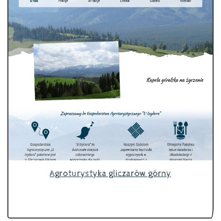
Agroturystyka gliczarów górny