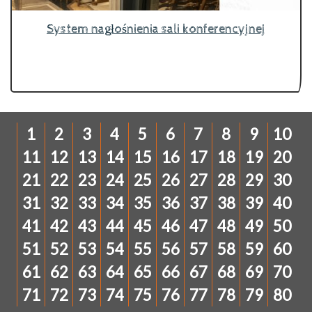
System nagłośnienia sali konferencyjnej
1
2
3
4
5
6
7
8
9
10
11
12
13
14
15
16
17
18
19
20
21
22
23
24
25
26
27
28
29
30
31
32
33
34
35
36
37
38
39
40
41
42
43
44
45
46
47
48
49
50
51
52
53
54
55
56
57
58
59
60
61
62
63
64
65
66
67
68
69
70
71
72
73
74
75
76
77
78
79
80