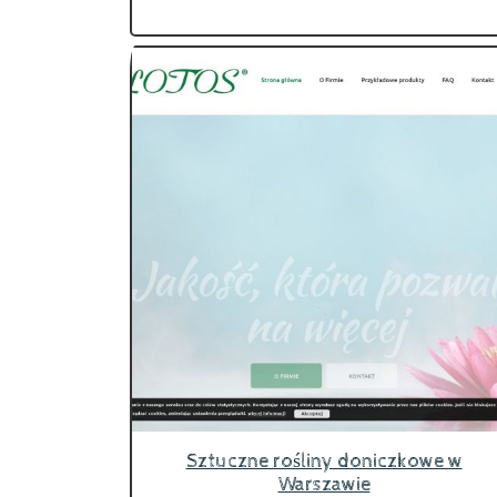
Sztuczne rośliny doniczkowe w
Warszawie