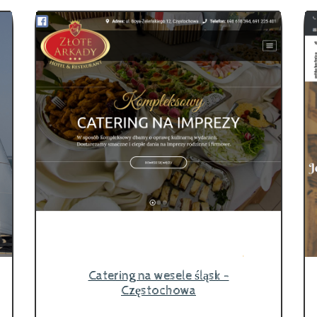
Catering na wesele śląsk -
Częstochowa