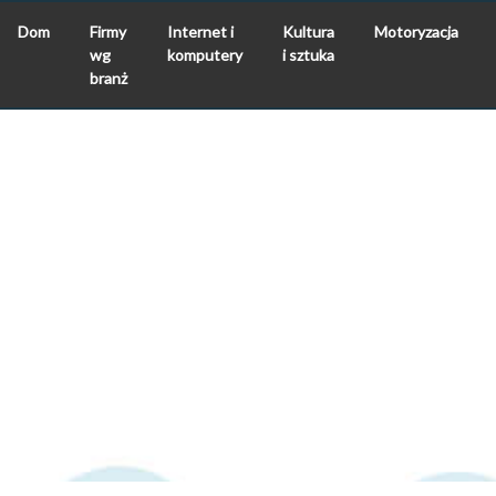
Dom
Firmy
Internet i
Kultura
Motoryzacja
wg
komputery
i sztuka
branż