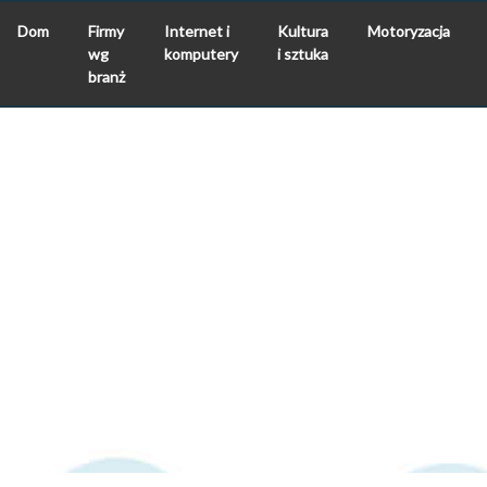
Dom
Firmy
Internet i
Kultura
Motoryzacja
wg
komputery
i sztuka
branż