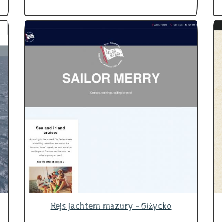
Rejs jachtem mazury - Giżycko