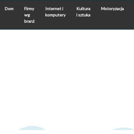
Dom
Firmy
Internet i
Kultura
Motoryzacja
wg
komputery
i sztuka
branż