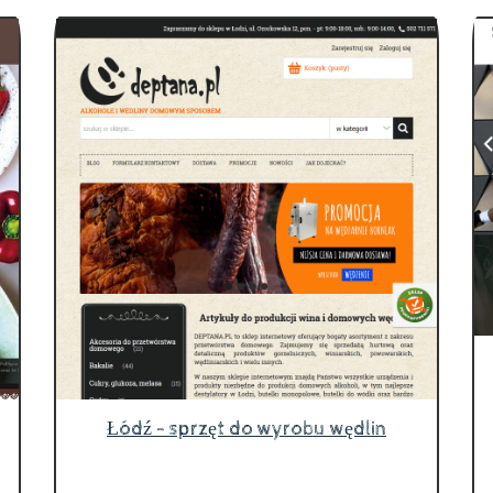
Łódź - sprzęt do wyrobu wędlin