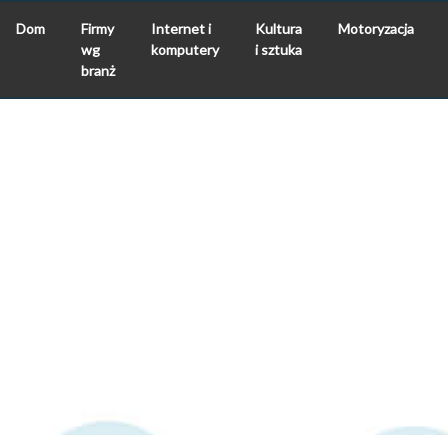
Dom
Firmy
Internet i
Kultura
Motoryzacja
wg
komputery
i sztuka
branż