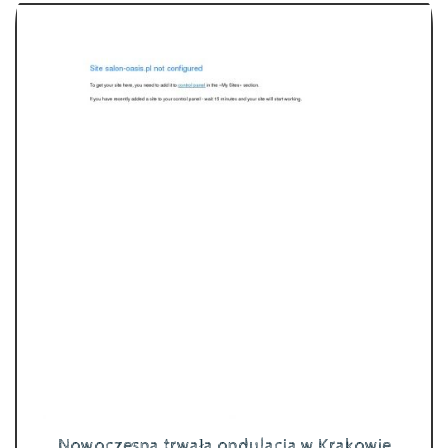
Nowoczesna trwała ondulacja w Krakowie