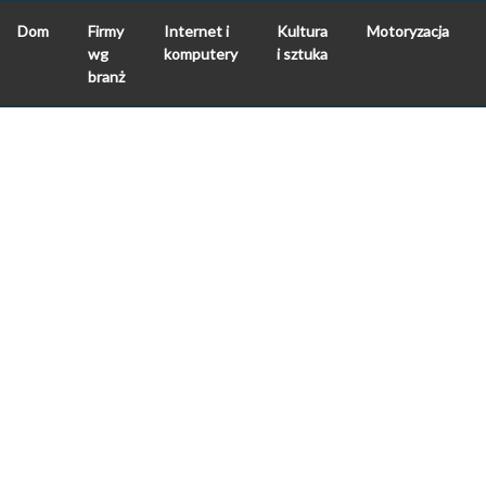
Dom
Firmy
Internet i
Kultura
Motoryzacja
wg
komputery
i sztuka
branż