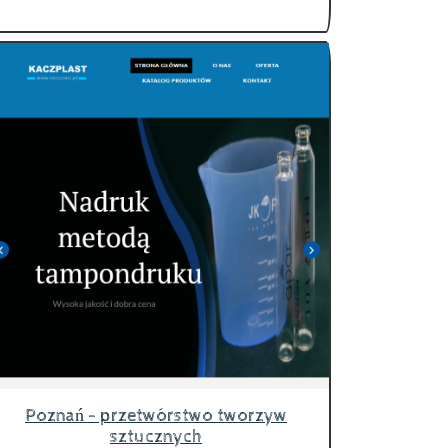
Poznań - przetwórstwo tworzyw
sztucznych