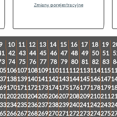
Zmiany porejestracyjne
9
10
11
12
13
14
15
16
17
18
19
2
41
42
43
44
45
46
47
48
49
50
51
5
73
74
75
76
77
78
79
80
81
82
83
8
05
106
107
108
109
110
111
112
113
114
115
1
37
138
139
140
141
142
143
144
145
146
147
1
69
170
171
172
173
174
175
176
177
178
179
1
01
202
203
204
205
206
207
208
209
210
211
2
33
234
235
236
237
238
239
240
241
242
243
2
65
266
267
268
269
270
271
272
273
274
275
2