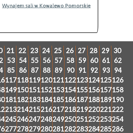
Wynajem sali w Kowalewo Pomorskie
0
21
22
23
24
25
26
27
28
29
30
2
53
54
55
56
57
58
59
60
61
62
4
85
86
87
88
89
90
91
92
93
94
16
117
118
119
120
121
122
123
124
125
126
48
149
150
151
152
153
154
155
156
157
158
80
181
182
183
184
185
186
187
188
189
190
12
213
214
215
216
217
218
219
220
221
222
44
245
246
247
248
249
250
251
252
253
254
76
277
278
279
280
281
282
283
284
285
286