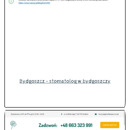
Bydgoszcz - stomatolog w bydgoszczy