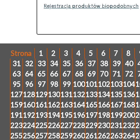
Rejestracja produktów biopodobnych
Strona
1
2
3
4
5
6
7
8
31
32
33
34
35
36
37
38
39
40
63
64
65
66
67
68
69
70
71
72
95
96
97
98
99
100
101
102
103
104
1
127
128
129
130
131
132
133
134
135
136
1
159
160
161
162
163
164
165
166
167
168
1
191
192
193
194
195
196
197
198
199
200
2
223
224
225
226
227
228
229
230
231
232
2
255
256
257
258
259
260
261
262
263
264
2