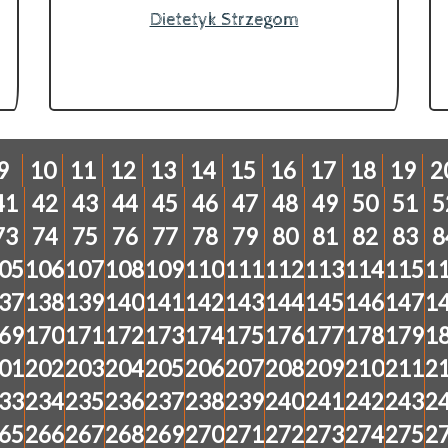
Dietetyk Strzegom
9
10
11
12
13
14
15
16
17
18
19
2
41
42
43
44
45
46
47
48
49
50
51
5
73
74
75
76
77
78
79
80
81
82
83
8
05
106
107
108
109
110
111
112
113
114
115
1
37
138
139
140
141
142
143
144
145
146
147
1
69
170
171
172
173
174
175
176
177
178
179
1
01
202
203
204
205
206
207
208
209
210
211
2
33
234
235
236
237
238
239
240
241
242
243
2
65
266
267
268
269
270
271
272
273
274
275
2