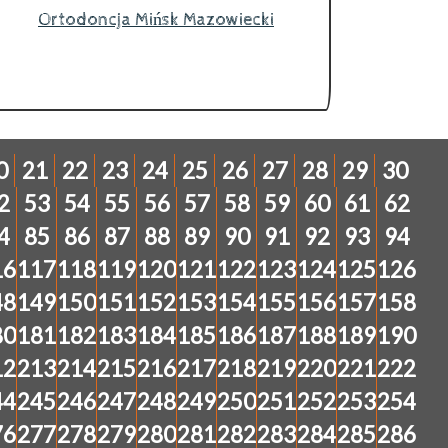
Ortodoncja Mińsk Mazowiecki
0
21
22
23
24
25
26
27
28
29
30
2
53
54
55
56
57
58
59
60
61
62
4
85
86
87
88
89
90
91
92
93
94
16
117
118
119
120
121
122
123
124
125
126
48
149
150
151
152
153
154
155
156
157
158
80
181
182
183
184
185
186
187
188
189
190
12
213
214
215
216
217
218
219
220
221
222
44
245
246
247
248
249
250
251
252
253
254
76
277
278
279
280
281
282
283
284
285
286