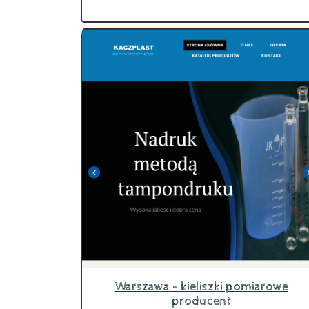
Warszawa - kieliszki pomiarowe
producent