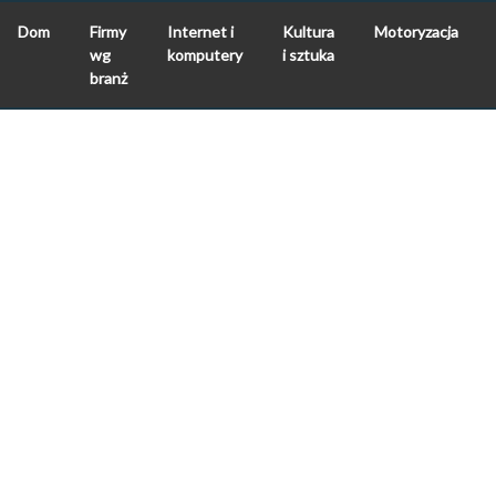
Dom
Firmy
Internet i
Kultura
Motoryzacja
wg
komputery
i sztuka
branż