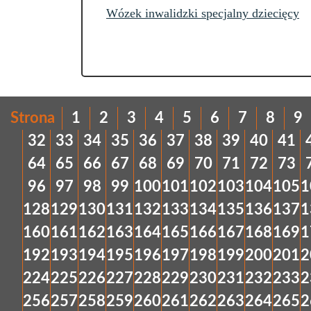
Wózek inwalidzki specjalny dziecięcy
Strona
1
2
3
4
5
6
7
8
9
32
33
34
35
36
37
38
39
40
41
64
65
66
67
68
69
70
71
72
73
96
97
98
99
100
101
102
103
104
105
1
128
129
130
131
132
133
134
135
136
137
1
160
161
162
163
164
165
166
167
168
169
1
192
193
194
195
196
197
198
199
200
201
2
224
225
226
227
228
229
230
231
232
233
2
256
257
258
259
260
261
262
263
264
265
2