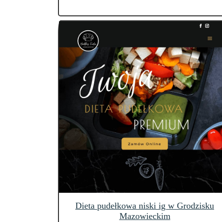
Dieta pudełkowa niski ig w Grodzisku
Mazowieckim