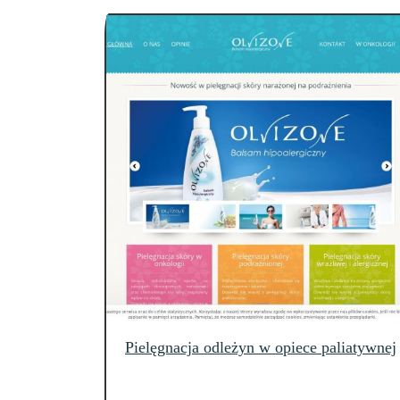
Pielęgnacja odleżyn w opiece paliatywnej