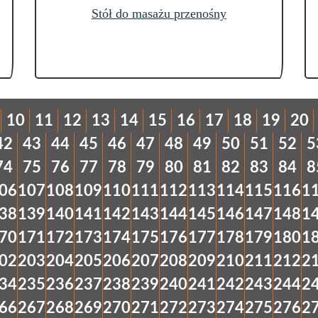
Stół do masażu przenośny
10
11
12
13
14
15
16
17
18
19
20
42
43
44
45
46
47
48
49
50
51
52
5
74
75
76
77
78
79
80
81
82
83
84
8
06
107
108
109
110
111
112
113
114
115
116
1
38
139
140
141
142
143
144
145
146
147
148
1
70
171
172
173
174
175
176
177
178
179
180
1
02
203
204
205
206
207
208
209
210
211
212
2
34
235
236
237
238
239
240
241
242
243
244
2
66
267
268
269
270
271
272
273
274
275
276
2