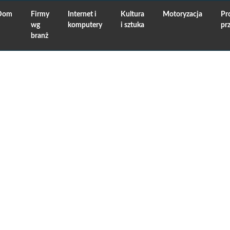
Dom
Firmy
Internet i
Kultura
Motoryzacja
Pr
wg
komputery
i sztuka
pr
branż