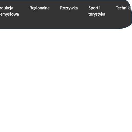
odukcja
Regionalne
Rozrywka
Sport i
Technika
zemysłowa
turystyka