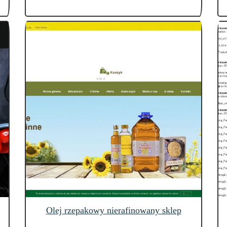
Olej rzepakowy nierafinowany sklep