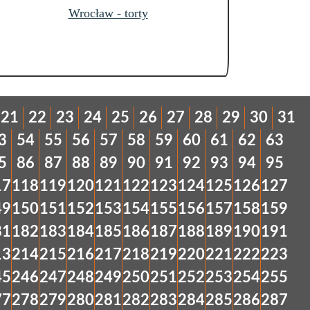
Wrocław - torty
21
22
23
24
25
26
27
28
29
30
31
3
54
55
56
57
58
59
60
61
62
63
5
86
87
88
89
90
91
92
93
94
95
17
118
119
120
121
122
123
124
125
126
127
49
150
151
152
153
154
155
156
157
158
159
81
182
183
184
185
186
187
188
189
190
191
13
214
215
216
217
218
219
220
221
222
223
45
246
247
248
249
250
251
252
253
254
255
77
278
279
280
281
282
283
284
285
286
287