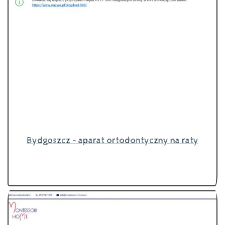
Bydgoszcz - aparat ortodontyczny na raty