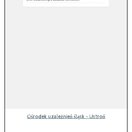
Ośrodek uzależnień śląsk - Ustroń