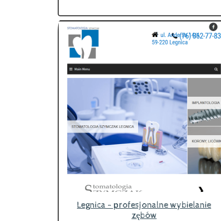
Legnica - profesjonalne wybielanie
zębów