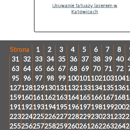
Usuwanie tatuaży laserem w
Katowicach
Strona
1
2
3
4
5
6
7
8
31
32
33
34
35
36
37
38
39
40
63
64
65
66
67
68
69
70
71
72
95
96
97
98
99
100
101
102
103
104
1
127
128
129
130
131
132
133
134
135
136
1
159
160
161
162
163
164
165
166
167
168
1
191
192
193
194
195
196
197
198
199
200
2
223
224
225
226
227
228
229
230
231
232
2
255
256
257
258
259
260
261
262
263
264
2