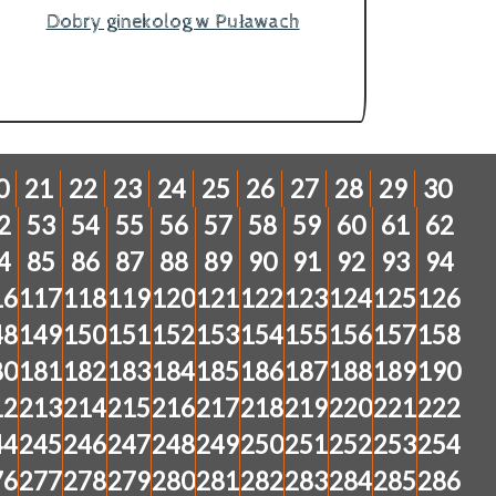
Dobry ginekolog w Puławach
0
21
22
23
24
25
26
27
28
29
30
2
53
54
55
56
57
58
59
60
61
62
4
85
86
87
88
89
90
91
92
93
94
16
117
118
119
120
121
122
123
124
125
126
48
149
150
151
152
153
154
155
156
157
158
80
181
182
183
184
185
186
187
188
189
190
12
213
214
215
216
217
218
219
220
221
222
44
245
246
247
248
249
250
251
252
253
254
76
277
278
279
280
281
282
283
284
285
286