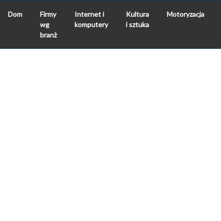
Dom
Firmy
Internet i
Kultura
Motoryzacja
wg
komputery
i sztuka
branż