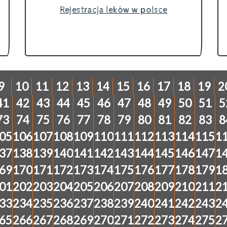
Rejestracja leków w polsce
9
10
11
12
13
14
15
16
17
18
19
2
41
42
43
44
45
46
47
48
49
50
51
5
73
74
75
76
77
78
79
80
81
82
83
8
05
106
107
108
109
110
111
112
113
114
115
1
37
138
139
140
141
142
143
144
145
146
147
1
69
170
171
172
173
174
175
176
177
178
179
1
01
202
203
204
205
206
207
208
209
210
211
2
33
234
235
236
237
238
239
240
241
242
243
2
65
266
267
268
269
270
271
272
273
274
275
2