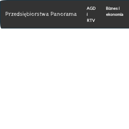
AGD
Biznes i
Przedsiębiorstwa Panorama
i
ekonomia
RTV