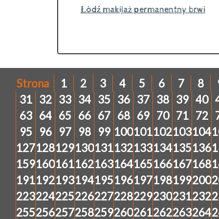
Łódź makijaż permanentny brwi
Strona
1
2
3
4
5
6
7
8
31
32
33
34
35
36
37
38
39
40
63
64
65
66
67
68
69
70
71
72
95
96
97
98
99
100
101
102
103
104
1
127
128
129
130
131
132
133
134
135
136
1
159
160
161
162
163
164
165
166
167
168
1
191
192
193
194
195
196
197
198
199
200
2
223
224
225
226
227
228
229
230
231
232
2
255
256
257
258
259
260
261
262
263
264
2