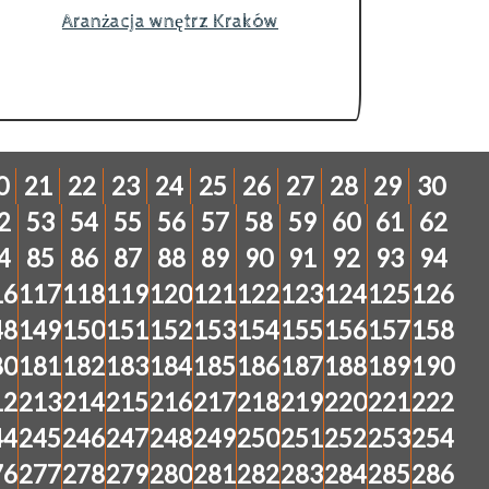
Aranżacja wnętrz Kraków
0
21
22
23
24
25
26
27
28
29
30
2
53
54
55
56
57
58
59
60
61
62
4
85
86
87
88
89
90
91
92
93
94
16
117
118
119
120
121
122
123
124
125
126
48
149
150
151
152
153
154
155
156
157
158
80
181
182
183
184
185
186
187
188
189
190
12
213
214
215
216
217
218
219
220
221
222
44
245
246
247
248
249
250
251
252
253
254
76
277
278
279
280
281
282
283
284
285
286