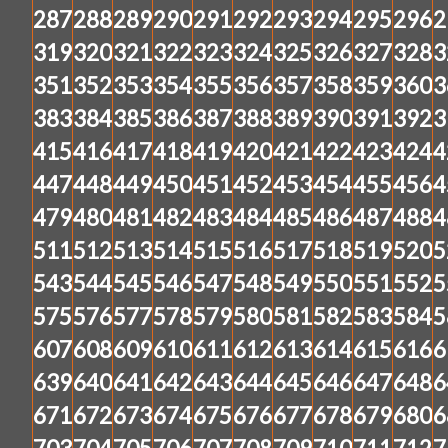
287
288
289
290
291
292
293
294
295
296
2
319
320
321
322
323
324
325
326
327
328
3
351
352
353
354
355
356
357
358
359
360
3
383
384
385
386
387
388
389
390
391
392
3
415
416
417
418
419
420
421
422
423
424
4
447
448
449
450
451
452
453
454
455
456
4
479
480
481
482
483
484
485
486
487
488
4
511
512
513
514
515
516
517
518
519
520
5
543
544
545
546
547
548
549
550
551
552
5
575
576
577
578
579
580
581
582
583
584
5
607
608
609
610
611
612
613
614
615
616
6
639
640
641
642
643
644
645
646
647
648
6
671
672
673
674
675
676
677
678
679
680
6