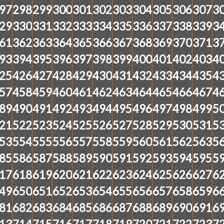
97
298
299
300
301
302
303
304
305
306
307
3
29
330
331
332
333
334
335
336
337
338
339
3
61
362
363
364
365
366
367
368
369
370
371
3
93
394
395
396
397
398
399
400
401
402
403
4
25
426
427
428
429
430
431
432
433
434
435
4
57
458
459
460
461
462
463
464
465
466
467
4
89
490
491
492
493
494
495
496
497
498
499
5
21
522
523
524
525
526
527
528
529
530
531
5
53
554
555
556
557
558
559
560
561
562
563
5
85
586
587
588
589
590
591
592
593
594
595
5
17
618
619
620
621
622
623
624
625
626
627
6
49
650
651
652
653
654
655
656
657
658
659
6
81
682
683
684
685
686
687
688
689
690
691
6