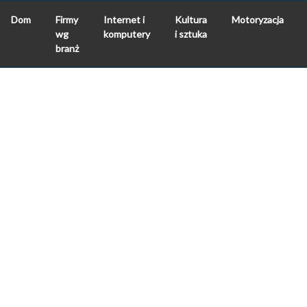
Dom
Firmy
Internet i
Kultura
Motoryzacja
wg
komputery
i sztuka
branż