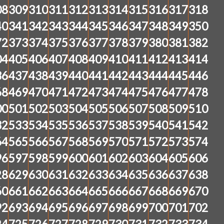
08
309
310
311
312
313
314
315
316
317
318
40
341
342
343
344
345
346
347
348
349
350
72
373
374
375
376
377
378
379
380
381
382
04
405
406
407
408
409
410
411
412
413
414
36
437
438
439
440
441
442
443
444
445
446
68
469
470
471
472
473
474
475
476
477
478
00
501
502
503
504
505
506
507
508
509
510
32
533
534
535
536
537
538
539
540
541
542
64
565
566
567
568
569
570
571
572
573
574
96
597
598
599
600
601
602
603
604
605
606
28
629
630
631
632
633
634
635
636
637
638
60
661
662
663
664
665
666
667
668
669
670
92
693
694
695
696
697
698
699
700
701
702