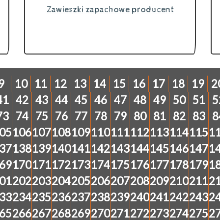
Zawieszki zapachowe producent
9
10
11
12
13
14
15
16
17
18
19
2
41
42
43
44
45
46
47
48
49
50
51
5
73
74
75
76
77
78
79
80
81
82
83
8
05
106
107
108
109
110
111
112
113
114
115
1
37
138
139
140
141
142
143
144
145
146
147
1
69
170
171
172
173
174
175
176
177
178
179
1
01
202
203
204
205
206
207
208
209
210
211
2
33
234
235
236
237
238
239
240
241
242
243
2
65
266
267
268
269
270
271
272
273
274
275
2