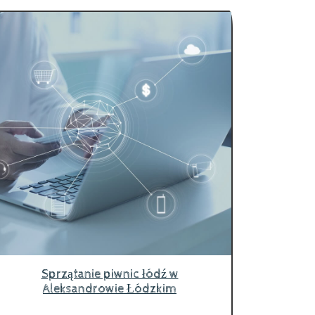
Sprzątanie piwnic łódź w
Aleksandrowie Łódzkim