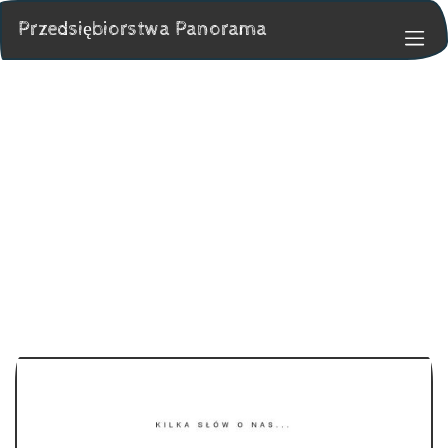
Przedsiębiorstwa Panorama