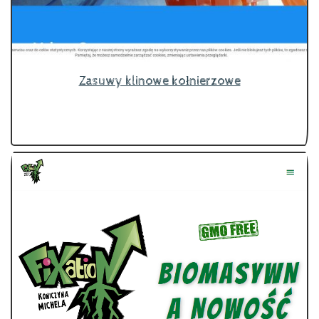
Zasuwy klinowe kołnierzowe