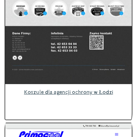
Koszule dla agencji ochrony w Łodzi