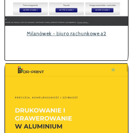
Milanówek - biuro rachunkowe a2