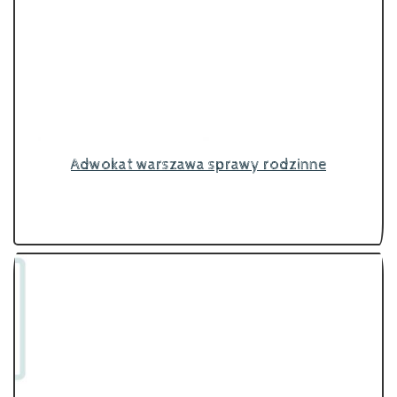
Adwokat warszawa sprawy rodzinne