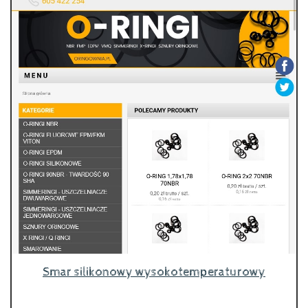
Smar silikonowy wysokotemperaturowy