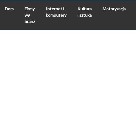
Dom
Firmy
Internet i
Kultura
Motoryzacja
wg
komputery
i sztuka
branż