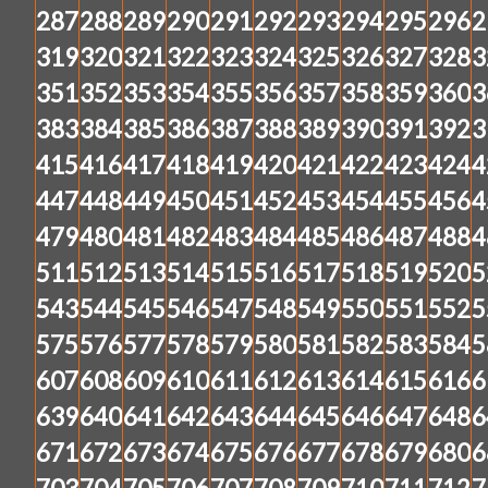
287
288
289
290
291
292
293
294
295
296
2
319
320
321
322
323
324
325
326
327
328
3
351
352
353
354
355
356
357
358
359
360
3
383
384
385
386
387
388
389
390
391
392
3
415
416
417
418
419
420
421
422
423
424
4
447
448
449
450
451
452
453
454
455
456
4
479
480
481
482
483
484
485
486
487
488
4
511
512
513
514
515
516
517
518
519
520
5
543
544
545
546
547
548
549
550
551
552
5
575
576
577
578
579
580
581
582
583
584
5
607
608
609
610
611
612
613
614
615
616
6
639
640
641
642
643
644
645
646
647
648
6
671
672
673
674
675
676
677
678
679
680
6