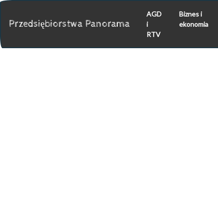
AGD
Biznes i
Przedsiębiorstwa Panorama
i
ekonomia
RTV