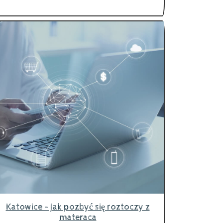
Katowice - jak pozbyć się roztoczy z
materaca