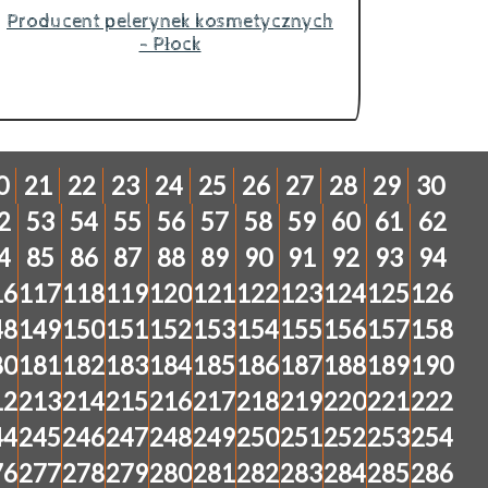
Producent pelerynek kosmetycznych
- Płock
0
21
22
23
24
25
26
27
28
29
30
2
53
54
55
56
57
58
59
60
61
62
4
85
86
87
88
89
90
91
92
93
94
16
117
118
119
120
121
122
123
124
125
126
48
149
150
151
152
153
154
155
156
157
158
80
181
182
183
184
185
186
187
188
189
190
12
213
214
215
216
217
218
219
220
221
222
44
245
246
247
248
249
250
251
252
253
254
76
277
278
279
280
281
282
283
284
285
286