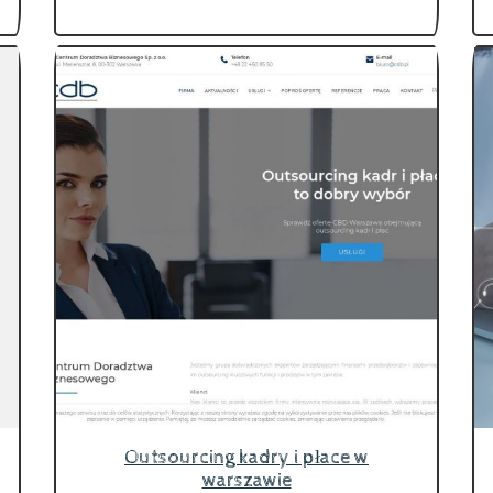
Outsourcing kadry i płace w
warszawie