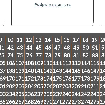
Podpory na pnącza
9
10
11
12
13
14
15
16
17
18
19
2
41
42
43
44
45
46
47
48
49
50
51
5
73
74
75
76
77
78
79
80
81
82
83
8
05
106
107
108
109
110
111
112
113
114
115
1
37
138
139
140
141
142
143
144
145
146
147
1
69
170
171
172
173
174
175
176
177
178
179
1
01
202
203
204
205
206
207
208
209
210
211
2
33
234
235
236
237
238
239
240
241
242
243
2
65
266
267
268
269
270
271
272
273
274
275
2