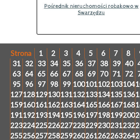
Pośrednik nieruchomości robakowo w
Swarzędzu
Strona
1
2
3
4
5
6
7
8
31
32
33
34
35
36
37
38
39
40
63
64
65
66
67
68
69
70
71
72
95
96
97
98
99
100
101
102
103
104
1
127
128
129
130
131
132
133
134
135
136
1
159
160
161
162
163
164
165
166
167
168
1
191
192
193
194
195
196
197
198
199
200
2
223
224
225
226
227
228
229
230
231
232
2
255
256
257
258
259
260
261
262
263
264
2