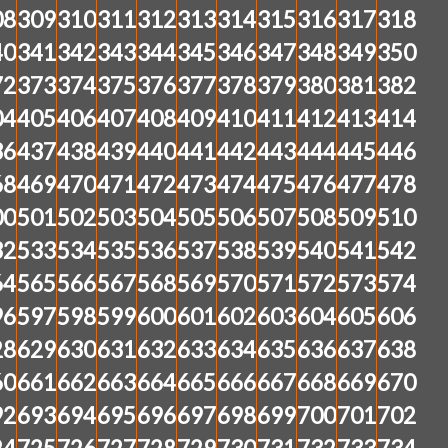
08
309
310
311
312
313
314
315
316
317
318
40
341
342
343
344
345
346
347
348
349
350
72
373
374
375
376
377
378
379
380
381
382
04
405
406
407
408
409
410
411
412
413
414
36
437
438
439
440
441
442
443
444
445
446
68
469
470
471
472
473
474
475
476
477
478
00
501
502
503
504
505
506
507
508
509
510
32
533
534
535
536
537
538
539
540
541
542
64
565
566
567
568
569
570
571
572
573
574
96
597
598
599
600
601
602
603
604
605
606
28
629
630
631
632
633
634
635
636
637
638
60
661
662
663
664
665
666
667
668
669
670
92
693
694
695
696
697
698
699
700
701
702