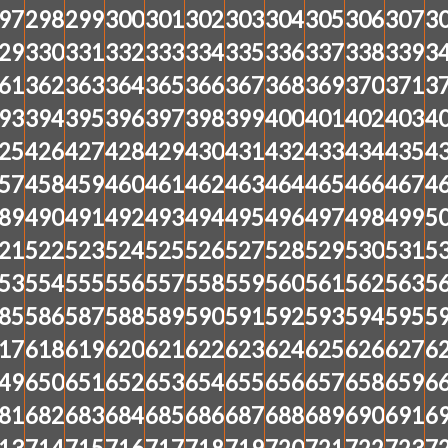
97
298
299
300
301
302
303
304
305
306
307
3
29
330
331
332
333
334
335
336
337
338
339
3
61
362
363
364
365
366
367
368
369
370
371
3
93
394
395
396
397
398
399
400
401
402
403
4
25
426
427
428
429
430
431
432
433
434
435
4
57
458
459
460
461
462
463
464
465
466
467
4
89
490
491
492
493
494
495
496
497
498
499
5
21
522
523
524
525
526
527
528
529
530
531
5
53
554
555
556
557
558
559
560
561
562
563
5
85
586
587
588
589
590
591
592
593
594
595
5
17
618
619
620
621
622
623
624
625
626
627
6
49
650
651
652
653
654
655
656
657
658
659
6
81
682
683
684
685
686
687
688
689
690
691
6