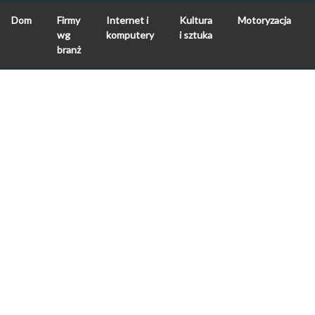
Dom
Firmy
Internet i
Kultura
Motoryzacja
wg
komputery
i sztuka
branż