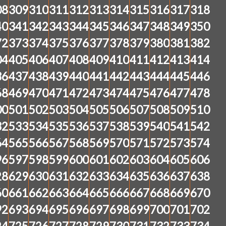
08
309
310
311
312
313
314
315
316
317
318
40
341
342
343
344
345
346
347
348
349
350
72
373
374
375
376
377
378
379
380
381
382
04
405
406
407
408
409
410
411
412
413
414
36
437
438
439
440
441
442
443
444
445
446
68
469
470
471
472
473
474
475
476
477
478
00
501
502
503
504
505
506
507
508
509
510
32
533
534
535
536
537
538
539
540
541
542
64
565
566
567
568
569
570
571
572
573
574
96
597
598
599
600
601
602
603
604
605
606
28
629
630
631
632
633
634
635
636
637
638
60
661
662
663
664
665
666
667
668
669
670
92
693
694
695
696
697
698
699
700
701
702