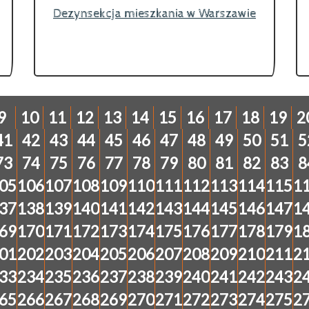
Dezynsekcja mieszkania w Warszawie
9
10
11
12
13
14
15
16
17
18
19
2
41
42
43
44
45
46
47
48
49
50
51
5
73
74
75
76
77
78
79
80
81
82
83
8
05
106
107
108
109
110
111
112
113
114
115
1
37
138
139
140
141
142
143
144
145
146
147
1
69
170
171
172
173
174
175
176
177
178
179
1
01
202
203
204
205
206
207
208
209
210
211
2
33
234
235
236
237
238
239
240
241
242
243
2
65
266
267
268
269
270
271
272
273
274
275
2