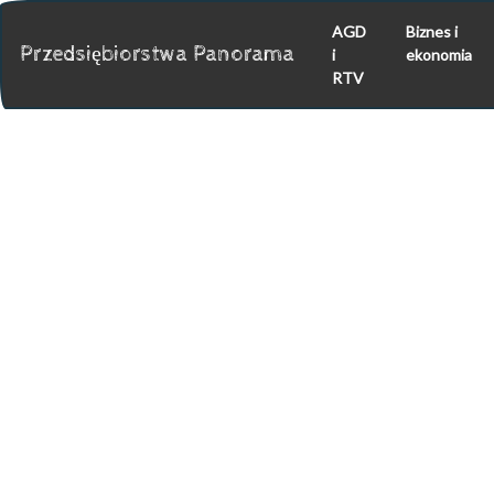
AGD
Biznes i
Przedsiębiorstwa Panorama
i
ekonomia
RTV