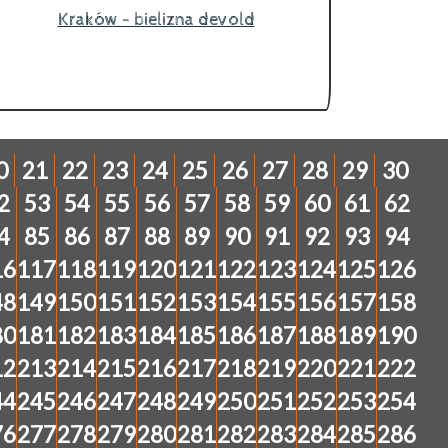
Kraków - bielizna devold
0
21
22
23
24
25
26
27
28
29
30
2
53
54
55
56
57
58
59
60
61
62
4
85
86
87
88
89
90
91
92
93
94
16
117
118
119
120
121
122
123
124
125
126
48
149
150
151
152
153
154
155
156
157
158
80
181
182
183
184
185
186
187
188
189
190
12
213
214
215
216
217
218
219
220
221
222
44
245
246
247
248
249
250
251
252
253
254
76
277
278
279
280
281
282
283
284
285
286