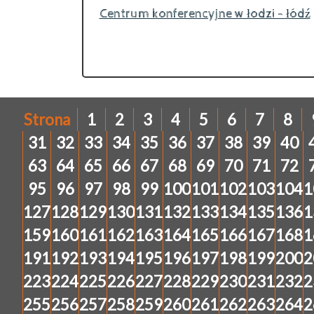
Centrum konferencyjne w łodzi - łódź
Strona
1
2
3
4
5
6
7
8
31
32
33
34
35
36
37
38
39
40
63
64
65
66
67
68
69
70
71
72
95
96
97
98
99
100
101
102
103
104
1
127
128
129
130
131
132
133
134
135
136
1
159
160
161
162
163
164
165
166
167
168
1
191
192
193
194
195
196
197
198
199
200
2
223
224
225
226
227
228
229
230
231
232
2
255
256
257
258
259
260
261
262
263
264
2