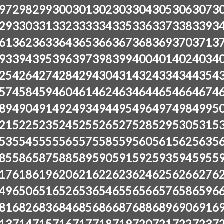
97
298
299
300
301
302
303
304
305
306
307
3
29
330
331
332
333
334
335
336
337
338
339
3
61
362
363
364
365
366
367
368
369
370
371
3
93
394
395
396
397
398
399
400
401
402
403
4
25
426
427
428
429
430
431
432
433
434
435
4
57
458
459
460
461
462
463
464
465
466
467
4
89
490
491
492
493
494
495
496
497
498
499
5
21
522
523
524
525
526
527
528
529
530
531
5
53
554
555
556
557
558
559
560
561
562
563
5
85
586
587
588
589
590
591
592
593
594
595
5
17
618
619
620
621
622
623
624
625
626
627
6
49
650
651
652
653
654
655
656
657
658
659
6
81
682
683
684
685
686
687
688
689
690
691
6