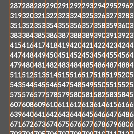
287
288
289
290
291
292
293
294
295
296
2
319
320
321
322
323
324
325
326
327
328
3
351
352
353
354
355
356
357
358
359
360
3
383
384
385
386
387
388
389
390
391
392
3
415
416
417
418
419
420
421
422
423
424
4
447
448
449
450
451
452
453
454
455
456
4
479
480
481
482
483
484
485
486
487
488
4
511
512
513
514
515
516
517
518
519
520
5
543
544
545
546
547
548
549
550
551
552
5
575
576
577
578
579
580
581
582
583
584
5
607
608
609
610
611
612
613
614
615
616
6
639
640
641
642
643
644
645
646
647
648
6
671
672
673
674
675
676
677
678
679
680
6