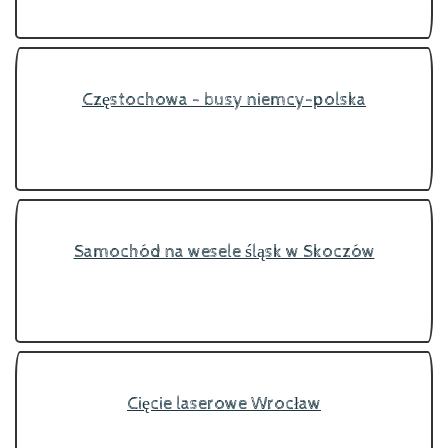
Częstochowa - busy niemcy-polska
Samochód na wesele śląsk w Skoczów
Cięcie laserowe Wrocław