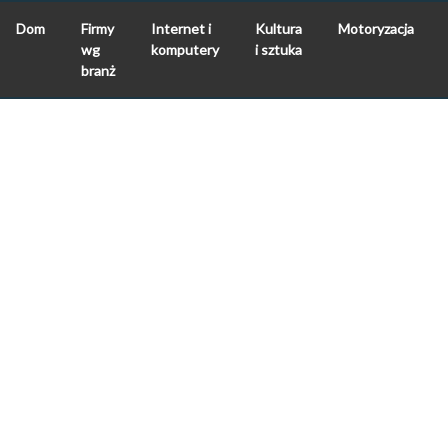
Dom
Firmy
Internet i
Kultura
Motoryzacja
wg
komputery
i sztuka
branż