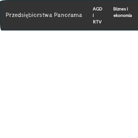
AGD
Biznes i
Przedsiębiorstwa Panorama
i
ekonomia
RTV