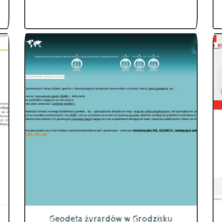
Geodeta żyrardów w Grodzisku