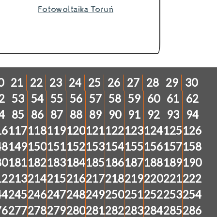
Fotowoltaika Toruń
0
21
22
23
24
25
26
27
28
29
30
2
53
54
55
56
57
58
59
60
61
62
4
85
86
87
88
89
90
91
92
93
94
16
117
118
119
120
121
122
123
124
125
126
48
149
150
151
152
153
154
155
156
157
158
80
181
182
183
184
185
186
187
188
189
190
12
213
214
215
216
217
218
219
220
221
222
44
245
246
247
248
249
250
251
252
253
254
76
277
278
279
280
281
282
283
284
285
286