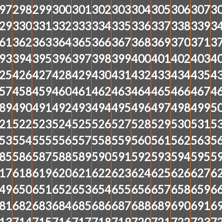
97
298
299
300
301
302
303
304
305
306
307
3
29
330
331
332
333
334
335
336
337
338
339
3
61
362
363
364
365
366
367
368
369
370
371
3
93
394
395
396
397
398
399
400
401
402
403
4
25
426
427
428
429
430
431
432
433
434
435
4
57
458
459
460
461
462
463
464
465
466
467
4
89
490
491
492
493
494
495
496
497
498
499
5
21
522
523
524
525
526
527
528
529
530
531
5
53
554
555
556
557
558
559
560
561
562
563
5
85
586
587
588
589
590
591
592
593
594
595
5
17
618
619
620
621
622
623
624
625
626
627
6
49
650
651
652
653
654
655
656
657
658
659
6
81
682
683
684
685
686
687
688
689
690
691
6