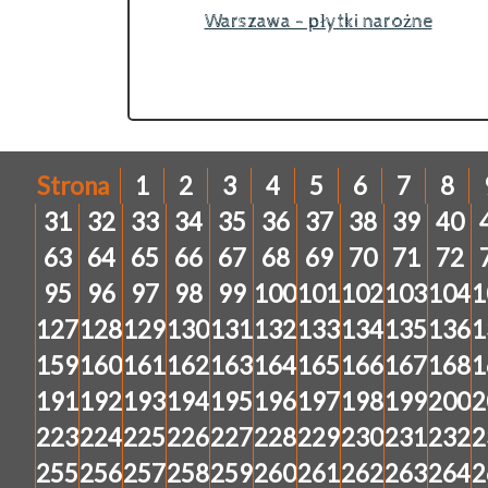
Warszawa - płytki narożne
Strona
1
2
3
4
5
6
7
8
31
32
33
34
35
36
37
38
39
40
63
64
65
66
67
68
69
70
71
72
95
96
97
98
99
100
101
102
103
104
1
127
128
129
130
131
132
133
134
135
136
1
159
160
161
162
163
164
165
166
167
168
1
191
192
193
194
195
196
197
198
199
200
2
223
224
225
226
227
228
229
230
231
232
2
255
256
257
258
259
260
261
262
263
264
2