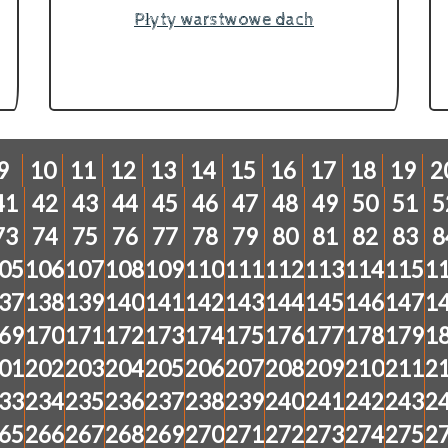
Płyty warstwowe dach
9
10
11
12
13
14
15
16
17
18
19
2
41
42
43
44
45
46
47
48
49
50
51
5
73
74
75
76
77
78
79
80
81
82
83
8
05
106
107
108
109
110
111
112
113
114
115
1
37
138
139
140
141
142
143
144
145
146
147
1
69
170
171
172
173
174
175
176
177
178
179
1
01
202
203
204
205
206
207
208
209
210
211
2
33
234
235
236
237
238
239
240
241
242
243
2
65
266
267
268
269
270
271
272
273
274
275
2