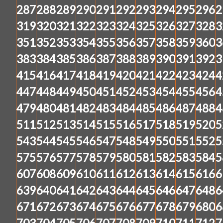
287
288
289
290
291
292
293
294
295
296
2
319
320
321
322
323
324
325
326
327
328
3
351
352
353
354
355
356
357
358
359
360
3
383
384
385
386
387
388
389
390
391
392
3
415
416
417
418
419
420
421
422
423
424
4
447
448
449
450
451
452
453
454
455
456
4
479
480
481
482
483
484
485
486
487
488
4
511
512
513
514
515
516
517
518
519
520
5
543
544
545
546
547
548
549
550
551
552
5
575
576
577
578
579
580
581
582
583
584
5
607
608
609
610
611
612
613
614
615
616
6
639
640
641
642
643
644
645
646
647
648
6
671
672
673
674
675
676
677
678
679
680
6