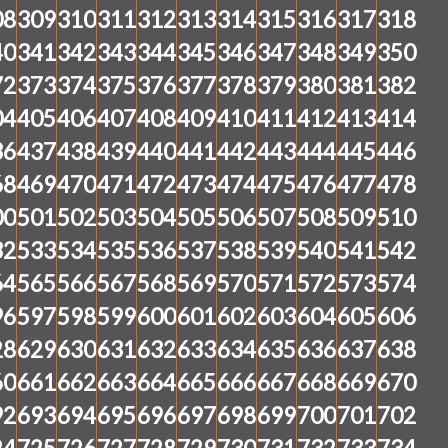
08
309
310
311
312
313
314
315
316
317
318
40
341
342
343
344
345
346
347
348
349
350
72
373
374
375
376
377
378
379
380
381
382
04
405
406
407
408
409
410
411
412
413
414
36
437
438
439
440
441
442
443
444
445
446
68
469
470
471
472
473
474
475
476
477
478
00
501
502
503
504
505
506
507
508
509
510
32
533
534
535
536
537
538
539
540
541
542
64
565
566
567
568
569
570
571
572
573
574
96
597
598
599
600
601
602
603
604
605
606
28
629
630
631
632
633
634
635
636
637
638
60
661
662
663
664
665
666
667
668
669
670
92
693
694
695
696
697
698
699
700
701
702