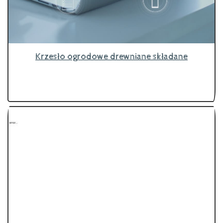
Krzesło ogrodowe drewniane składane