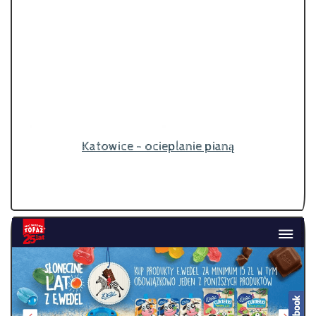
Katowice - ocieplanie pianą