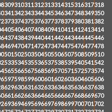
08
309
310
311
312
313
314
315
316
317
318
40
341
342
343
344
345
346
347
348
349
350
72
373
374
375
376
377
378
379
380
381
382
04
405
406
407
408
409
410
411
412
413
414
36
437
438
439
440
441
442
443
444
445
446
68
469
470
471
472
473
474
475
476
477
478
00
501
502
503
504
505
506
507
508
509
510
32
533
534
535
536
537
538
539
540
541
542
64
565
566
567
568
569
570
571
572
573
574
96
597
598
599
600
601
602
603
604
605
606
28
629
630
631
632
633
634
635
636
637
638
60
661
662
663
664
665
666
667
668
669
670
92
693
694
695
696
697
698
699
700
701
702