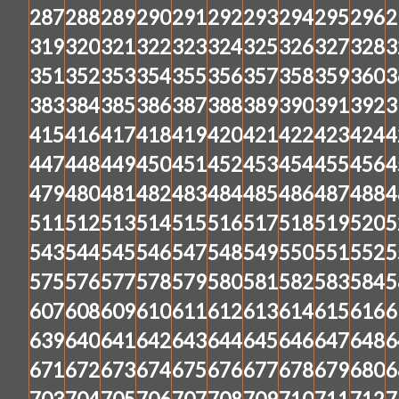
287
288
289
290
291
292
293
294
295
296
2
319
320
321
322
323
324
325
326
327
328
3
351
352
353
354
355
356
357
358
359
360
3
383
384
385
386
387
388
389
390
391
392
3
415
416
417
418
419
420
421
422
423
424
4
447
448
449
450
451
452
453
454
455
456
4
479
480
481
482
483
484
485
486
487
488
4
511
512
513
514
515
516
517
518
519
520
5
543
544
545
546
547
548
549
550
551
552
5
575
576
577
578
579
580
581
582
583
584
5
607
608
609
610
611
612
613
614
615
616
6
639
640
641
642
643
644
645
646
647
648
6
671
672
673
674
675
676
677
678
679
680
6