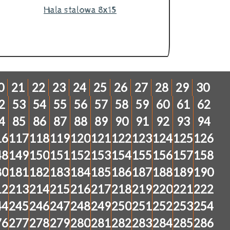
Hala stalowa 8x15
0
21
22
23
24
25
26
27
28
29
30
2
53
54
55
56
57
58
59
60
61
62
4
85
86
87
88
89
90
91
92
93
94
16
117
118
119
120
121
122
123
124
125
126
48
149
150
151
152
153
154
155
156
157
158
80
181
182
183
184
185
186
187
188
189
190
12
213
214
215
216
217
218
219
220
221
222
44
245
246
247
248
249
250
251
252
253
254
76
277
278
279
280
281
282
283
284
285
286