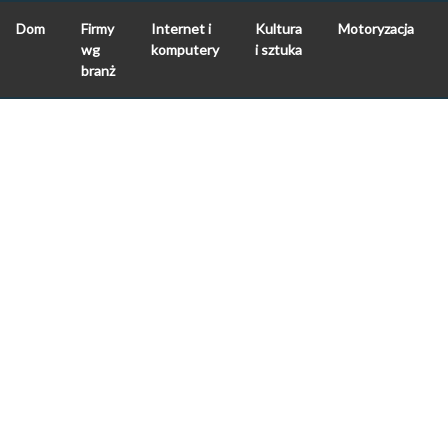
Dom
Firmy
Internet i
Kultura
Motoryzacja
wg
komputery
i sztuka
branż