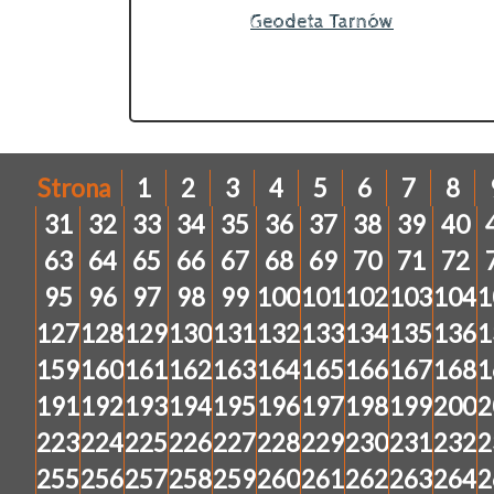
Geodeta Tarnów
Strona
1
2
3
4
5
6
7
8
31
32
33
34
35
36
37
38
39
40
63
64
65
66
67
68
69
70
71
72
95
96
97
98
99
100
101
102
103
104
1
127
128
129
130
131
132
133
134
135
136
1
159
160
161
162
163
164
165
166
167
168
1
191
192
193
194
195
196
197
198
199
200
2
223
224
225
226
227
228
229
230
231
232
2
255
256
257
258
259
260
261
262
263
264
2