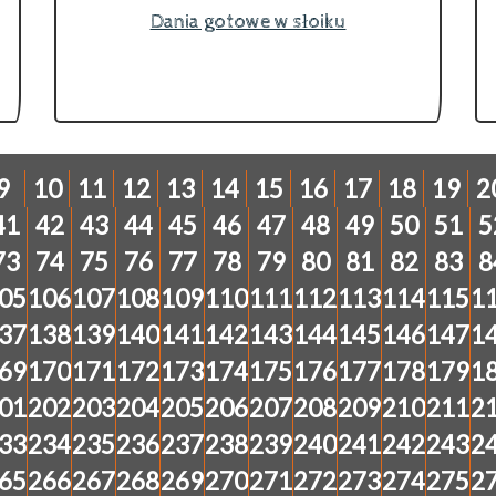
Dania gotowe w słoiku
9
10
11
12
13
14
15
16
17
18
19
2
41
42
43
44
45
46
47
48
49
50
51
5
73
74
75
76
77
78
79
80
81
82
83
8
05
106
107
108
109
110
111
112
113
114
115
1
37
138
139
140
141
142
143
144
145
146
147
1
69
170
171
172
173
174
175
176
177
178
179
1
01
202
203
204
205
206
207
208
209
210
211
2
33
234
235
236
237
238
239
240
241
242
243
2
65
266
267
268
269
270
271
272
273
274
275
2