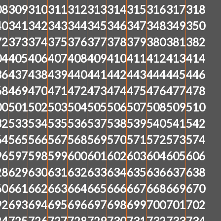
08
309
310
311
312
313
314
315
316
317
318
40
341
342
343
344
345
346
347
348
349
350
72
373
374
375
376
377
378
379
380
381
382
04
405
406
407
408
409
410
411
412
413
414
36
437
438
439
440
441
442
443
444
445
446
68
469
470
471
472
473
474
475
476
477
478
00
501
502
503
504
505
506
507
508
509
510
32
533
534
535
536
537
538
539
540
541
542
64
565
566
567
568
569
570
571
572
573
574
96
597
598
599
600
601
602
603
604
605
606
28
629
630
631
632
633
634
635
636
637
638
60
661
662
663
664
665
666
667
668
669
670
92
693
694
695
696
697
698
699
700
701
702