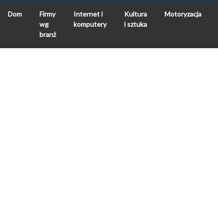
Dom
Firmy
Internet i
Kultura
Motoryzacja
wg
komputery
i sztuka
branż