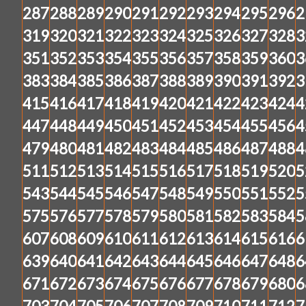
287
288
289
290
291
292
293
294
295
296
2
319
320
321
322
323
324
325
326
327
328
3
351
352
353
354
355
356
357
358
359
360
3
383
384
385
386
387
388
389
390
391
392
3
415
416
417
418
419
420
421
422
423
424
4
447
448
449
450
451
452
453
454
455
456
4
479
480
481
482
483
484
485
486
487
488
4
511
512
513
514
515
516
517
518
519
520
5
543
544
545
546
547
548
549
550
551
552
5
575
576
577
578
579
580
581
582
583
584
5
607
608
609
610
611
612
613
614
615
616
6
639
640
641
642
643
644
645
646
647
648
6
671
672
673
674
675
676
677
678
679
680
6