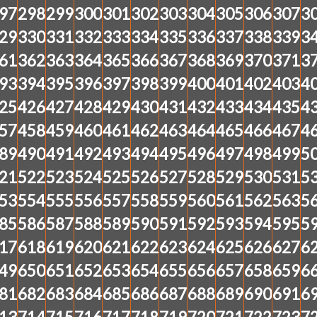
97
298
299
300
301
302
303
304
305
306
307
3
29
330
331
332
333
334
335
336
337
338
339
3
61
362
363
364
365
366
367
368
369
370
371
3
93
394
395
396
397
398
399
400
401
402
403
4
25
426
427
428
429
430
431
432
433
434
435
4
57
458
459
460
461
462
463
464
465
466
467
4
89
490
491
492
493
494
495
496
497
498
499
5
21
522
523
524
525
526
527
528
529
530
531
5
53
554
555
556
557
558
559
560
561
562
563
5
85
586
587
588
589
590
591
592
593
594
595
5
17
618
619
620
621
622
623
624
625
626
627
6
49
650
651
652
653
654
655
656
657
658
659
6
81
682
683
684
685
686
687
688
689
690
691
6