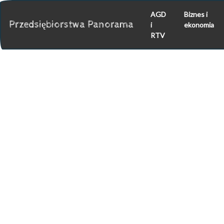
AGD
Biznes i
Przedsiębiorstwa Panorama
i
ekonomia
RTV