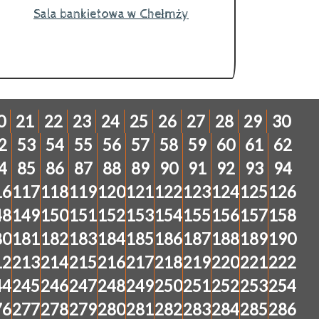
Sala bankietowa w Chełmży
0
21
22
23
24
25
26
27
28
29
30
2
53
54
55
56
57
58
59
60
61
62
4
85
86
87
88
89
90
91
92
93
94
16
117
118
119
120
121
122
123
124
125
126
48
149
150
151
152
153
154
155
156
157
158
80
181
182
183
184
185
186
187
188
189
190
12
213
214
215
216
217
218
219
220
221
222
44
245
246
247
248
249
250
251
252
253
254
76
277
278
279
280
281
282
283
284
285
286