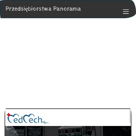
Przedsiębiorstwa Panorama