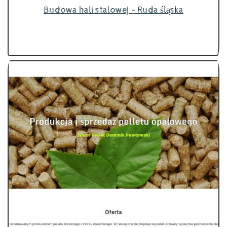
Budowa hali stalowej - Ruda śląska