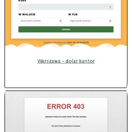
Warszawa - dolar kantor