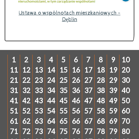
Ustawa o wspólnotach mieszkaniowych -
Dęblin
1
2
3
4
5
6
7
8
9
10
11
12
13
14
15
16
17
18
19
20
21
22
23
24
25
26
27
28
29
30
31
32
33
34
35
36
37
38
39
40
41
42
43
44
45
46
47
48
49
50
51
52
53
54
55
56
57
58
59
60
61
62
63
64
65
66
67
68
69
70
71
72
73
74
75
76
77
78
79
80