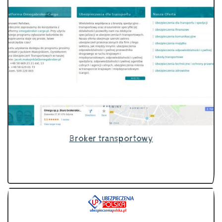
Broker transportowy