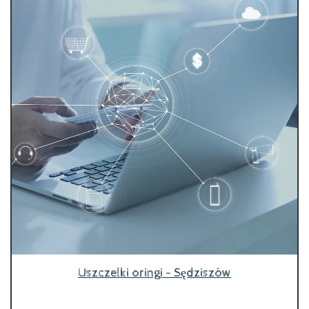
Uszczelki oringi - Sędziszów