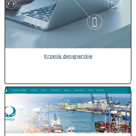
Krzesła designerskie