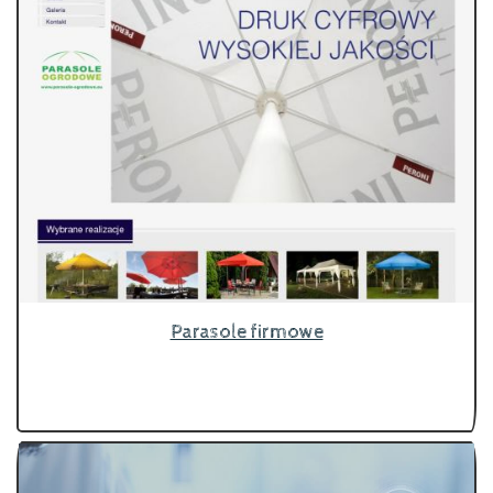
Parasole firmowe