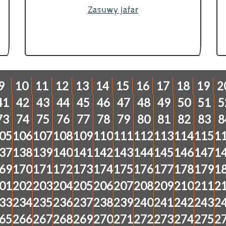
Zasuwy jafar
9
10
11
12
13
14
15
16
17
18
19
2
41
42
43
44
45
46
47
48
49
50
51
5
73
74
75
76
77
78
79
80
81
82
83
8
05
106
107
108
109
110
111
112
113
114
115
1
37
138
139
140
141
142
143
144
145
146
147
1
69
170
171
172
173
174
175
176
177
178
179
1
01
202
203
204
205
206
207
208
209
210
211
2
33
234
235
236
237
238
239
240
241
242
243
2
65
266
267
268
269
270
271
272
273
274
275
2