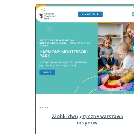
Żłobki dwujęzyczne warszawa
ursynów