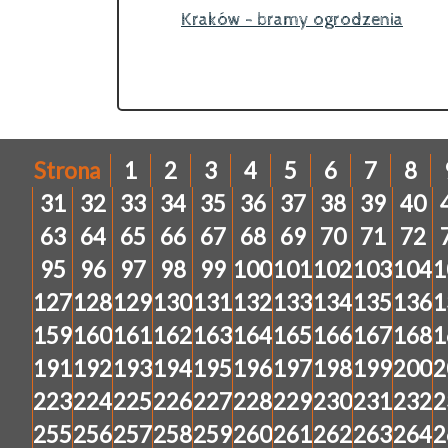
Kraków - bramy ogrodzenia
Strona
1
2
3
4
5
6
7
8
31
32
33
34
35
36
37
38
39
40
63
64
65
66
67
68
69
70
71
72
95
96
97
98
99
100
101
102
103
104
1
127
128
129
130
131
132
133
134
135
136
1
159
160
161
162
163
164
165
166
167
168
1
191
192
193
194
195
196
197
198
199
200
2
223
224
225
226
227
228
229
230
231
232
2
255
256
257
258
259
260
261
262
263
264
2