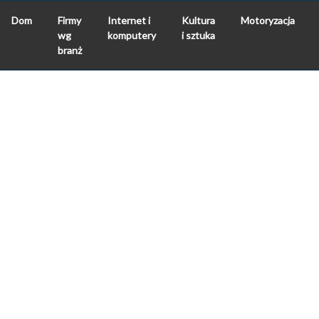
Dom
Firmy
Internet i
Kultura
Motoryzacja
wg
komputery
i sztuka
branż