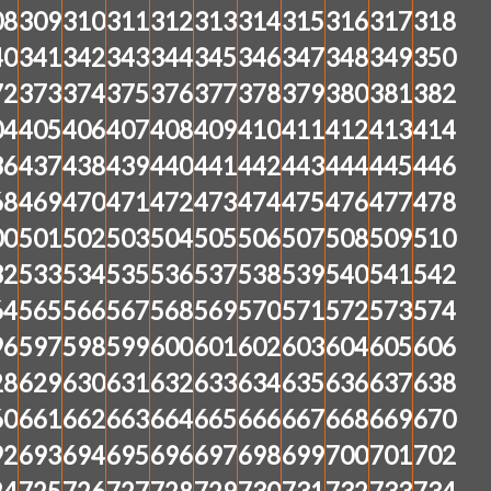
08
309
310
311
312
313
314
315
316
317
318
40
341
342
343
344
345
346
347
348
349
350
72
373
374
375
376
377
378
379
380
381
382
04
405
406
407
408
409
410
411
412
413
414
36
437
438
439
440
441
442
443
444
445
446
68
469
470
471
472
473
474
475
476
477
478
00
501
502
503
504
505
506
507
508
509
510
32
533
534
535
536
537
538
539
540
541
542
64
565
566
567
568
569
570
571
572
573
574
96
597
598
599
600
601
602
603
604
605
606
28
629
630
631
632
633
634
635
636
637
638
60
661
662
663
664
665
666
667
668
669
670
92
693
694
695
696
697
698
699
700
701
702