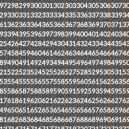
97
298
299
300
301
302
303
304
305
306
307
3
29
330
331
332
333
334
335
336
337
338
339
3
61
362
363
364
365
366
367
368
369
370
371
3
93
394
395
396
397
398
399
400
401
402
403
4
25
426
427
428
429
430
431
432
433
434
435
4
57
458
459
460
461
462
463
464
465
466
467
4
89
490
491
492
493
494
495
496
497
498
499
5
21
522
523
524
525
526
527
528
529
530
531
5
53
554
555
556
557
558
559
560
561
562
563
5
85
586
587
588
589
590
591
592
593
594
595
5
17
618
619
620
621
622
623
624
625
626
627
6
49
650
651
652
653
654
655
656
657
658
659
6
81
682
683
684
685
686
687
688
689
690
691
6