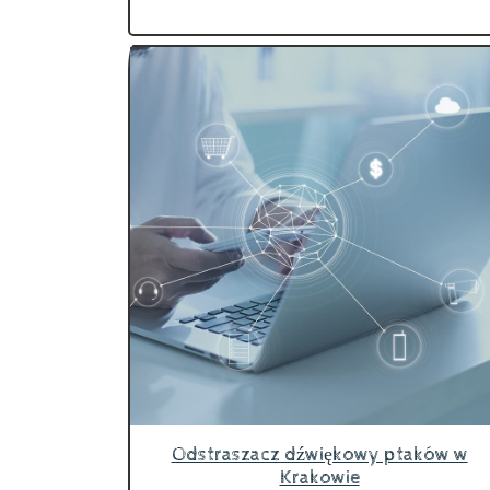
Odstraszacz dźwiękowy ptaków w
Krakowie