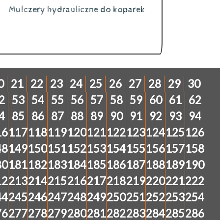
Mulczery hydrauliczne do koparek
0
21
22
23
24
25
26
27
28
29
30
2
53
54
55
56
57
58
59
60
61
62
4
85
86
87
88
89
90
91
92
93
94
16
117
118
119
120
121
122
123
124
125
126
48
149
150
151
152
153
154
155
156
157
158
80
181
182
183
184
185
186
187
188
189
190
12
213
214
215
216
217
218
219
220
221
222
44
245
246
247
248
249
250
251
252
253
254
76
277
278
279
280
281
282
283
284
285
286