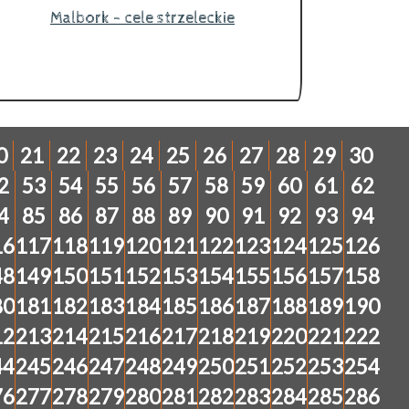
Malbork - cele strzeleckie
0
21
22
23
24
25
26
27
28
29
30
2
53
54
55
56
57
58
59
60
61
62
4
85
86
87
88
89
90
91
92
93
94
16
117
118
119
120
121
122
123
124
125
126
48
149
150
151
152
153
154
155
156
157
158
80
181
182
183
184
185
186
187
188
189
190
12
213
214
215
216
217
218
219
220
221
222
44
245
246
247
248
249
250
251
252
253
254
76
277
278
279
280
281
282
283
284
285
286