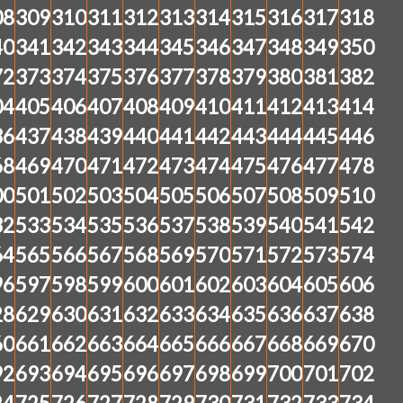
08
309
310
311
312
313
314
315
316
317
318
40
341
342
343
344
345
346
347
348
349
350
72
373
374
375
376
377
378
379
380
381
382
04
405
406
407
408
409
410
411
412
413
414
36
437
438
439
440
441
442
443
444
445
446
68
469
470
471
472
473
474
475
476
477
478
00
501
502
503
504
505
506
507
508
509
510
32
533
534
535
536
537
538
539
540
541
542
64
565
566
567
568
569
570
571
572
573
574
96
597
598
599
600
601
602
603
604
605
606
28
629
630
631
632
633
634
635
636
637
638
60
661
662
663
664
665
666
667
668
669
670
92
693
694
695
696
697
698
699
700
701
702