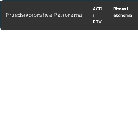
AGD
Biznes i
Przedsiębiorstwa Panorama
i
ekonomia
RTV