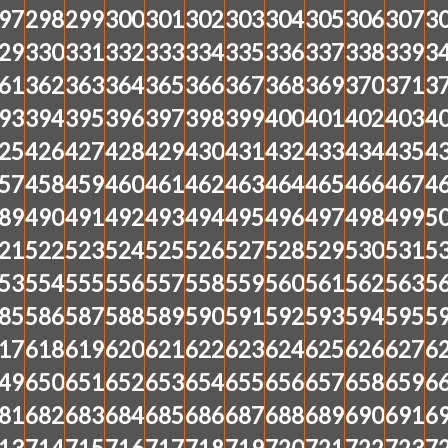
97
298
299
300
301
302
303
304
305
306
307
3
29
330
331
332
333
334
335
336
337
338
339
3
61
362
363
364
365
366
367
368
369
370
371
3
93
394
395
396
397
398
399
400
401
402
403
4
25
426
427
428
429
430
431
432
433
434
435
4
57
458
459
460
461
462
463
464
465
466
467
4
89
490
491
492
493
494
495
496
497
498
499
5
21
522
523
524
525
526
527
528
529
530
531
5
53
554
555
556
557
558
559
560
561
562
563
5
85
586
587
588
589
590
591
592
593
594
595
5
17
618
619
620
621
622
623
624
625
626
627
6
49
650
651
652
653
654
655
656
657
658
659
6
81
682
683
684
685
686
687
688
689
690
691
6