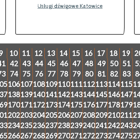
Usługi dźwigowe Katowice
9
10
11
12
13
14
15
16
17
18
19
2
41
42
43
44
45
46
47
48
49
50
51
5
73
74
75
76
77
78
79
80
81
82
83
8
05
106
107
108
109
110
111
112
113
114
115
1
37
138
139
140
141
142
143
144
145
146
147
1
69
170
171
172
173
174
175
176
177
178
179
1
01
202
203
204
205
206
207
208
209
210
211
2
33
234
235
236
237
238
239
240
241
242
243
2
65
266
267
268
269
270
271
272
273
274
275
2