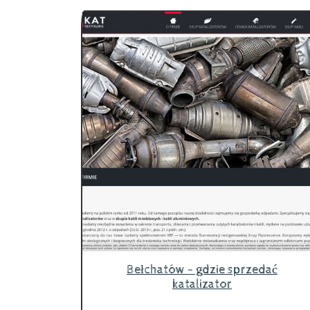
Bełchatów - gdzie sprzedać
katalizator