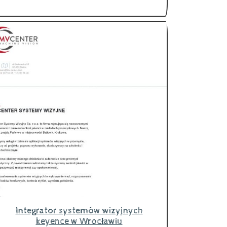
Integrator systemów wizyjnych
keyence w Wrocławiu