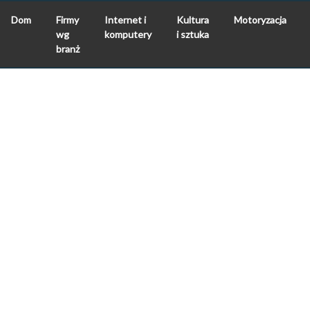
Dom
Firmy
Internet i
Kultura
Motoryzacja
wg
komputery
i sztuka
branż