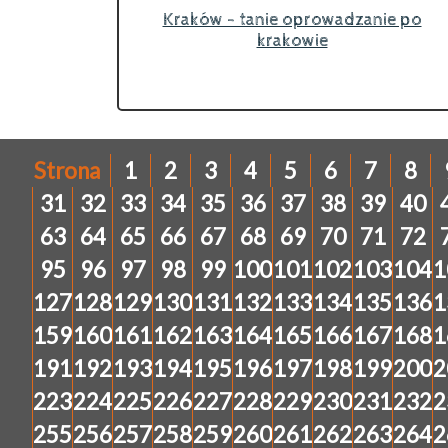
Kraków - tanie oprowadzanie po
krakowie
Strona
1
2
3
4
5
6
7
8
31
32
33
34
35
36
37
38
39
40
63
64
65
66
67
68
69
70
71
72
95
96
97
98
99
100
101
102
103
104
1
127
128
129
130
131
132
133
134
135
136
1
159
160
161
162
163
164
165
166
167
168
1
191
192
193
194
195
196
197
198
199
200
2
223
224
225
226
227
228
229
230
231
232
2
255
256
257
258
259
260
261
262
263
264
2