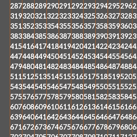
287
288
289
290
291
292
293
294
295
296
2
319
320
321
322
323
324
325
326
327
328
3
351
352
353
354
355
356
357
358
359
360
3
383
384
385
386
387
388
389
390
391
392
3
415
416
417
418
419
420
421
422
423
424
4
447
448
449
450
451
452
453
454
455
456
4
479
480
481
482
483
484
485
486
487
488
4
511
512
513
514
515
516
517
518
519
520
5
543
544
545
546
547
548
549
550
551
552
5
575
576
577
578
579
580
581
582
583
584
5
607
608
609
610
611
612
613
614
615
616
6
639
640
641
642
643
644
645
646
647
648
6
671
672
673
674
675
676
677
678
679
680
6