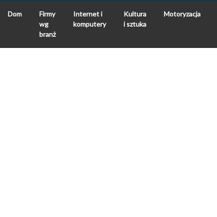
Dom
Firmy
Internet i
Kultura
Motoryzacja
wg
komputery
i sztuka
branż