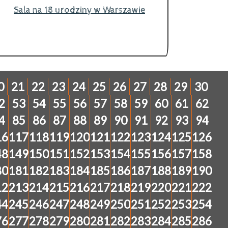
Sala na 18 urodziny w Warszawie
0
21
22
23
24
25
26
27
28
29
30
2
53
54
55
56
57
58
59
60
61
62
4
85
86
87
88
89
90
91
92
93
94
16
117
118
119
120
121
122
123
124
125
126
48
149
150
151
152
153
154
155
156
157
158
80
181
182
183
184
185
186
187
188
189
190
12
213
214
215
216
217
218
219
220
221
222
44
245
246
247
248
249
250
251
252
253
254
76
277
278
279
280
281
282
283
284
285
286