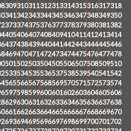
08
309
310
311
312
313
314
315
316
317
318
40
341
342
343
344
345
346
347
348
349
350
72
373
374
375
376
377
378
379
380
381
382
04
405
406
407
408
409
410
411
412
413
414
36
437
438
439
440
441
442
443
444
445
446
68
469
470
471
472
473
474
475
476
477
478
00
501
502
503
504
505
506
507
508
509
510
32
533
534
535
536
537
538
539
540
541
542
64
565
566
567
568
569
570
571
572
573
574
96
597
598
599
600
601
602
603
604
605
606
28
629
630
631
632
633
634
635
636
637
638
60
661
662
663
664
665
666
667
668
669
670
92
693
694
695
696
697
698
699
700
701
702