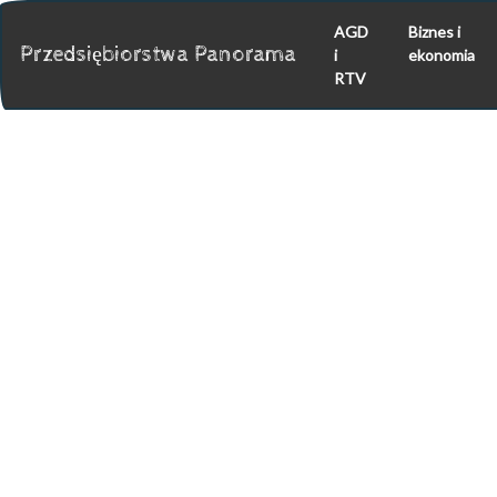
AGD
Biznes i
Przedsiębiorstwa Panorama
i
ekonomia
RTV