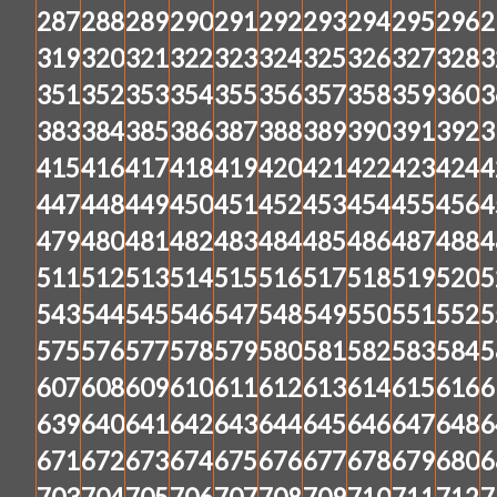
287
288
289
290
291
292
293
294
295
296
2
319
320
321
322
323
324
325
326
327
328
3
351
352
353
354
355
356
357
358
359
360
3
383
384
385
386
387
388
389
390
391
392
3
415
416
417
418
419
420
421
422
423
424
4
447
448
449
450
451
452
453
454
455
456
4
479
480
481
482
483
484
485
486
487
488
4
511
512
513
514
515
516
517
518
519
520
5
543
544
545
546
547
548
549
550
551
552
5
575
576
577
578
579
580
581
582
583
584
5
607
608
609
610
611
612
613
614
615
616
6
639
640
641
642
643
644
645
646
647
648
6
671
672
673
674
675
676
677
678
679
680
6