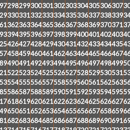
97
298
299
300
301
302
303
304
305
306
307
3
29
330
331
332
333
334
335
336
337
338
339
3
61
362
363
364
365
366
367
368
369
370
371
3
93
394
395
396
397
398
399
400
401
402
403
4
25
426
427
428
429
430
431
432
433
434
435
4
57
458
459
460
461
462
463
464
465
466
467
4
89
490
491
492
493
494
495
496
497
498
499
5
21
522
523
524
525
526
527
528
529
530
531
5
53
554
555
556
557
558
559
560
561
562
563
5
85
586
587
588
589
590
591
592
593
594
595
5
17
618
619
620
621
622
623
624
625
626
627
6
49
650
651
652
653
654
655
656
657
658
659
6
81
682
683
684
685
686
687
688
689
690
691
6