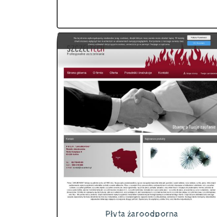
Płyta żaroodporna