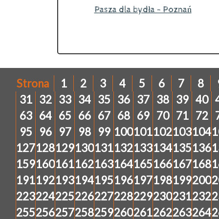
Pasza dla bydła - Poznań
Strona
1
2
3
4
5
6
7
8
31
32
33
34
35
36
37
38
39
40
63
64
65
66
67
68
69
70
71
72
95
96
97
98
99
100
101
102
103
104
1
127
128
129
130
131
132
133
134
135
136
1
159
160
161
162
163
164
165
166
167
168
1
191
192
193
194
195
196
197
198
199
200
2
223
224
225
226
227
228
229
230
231
232
2
255
256
257
258
259
260
261
262
263
264
2