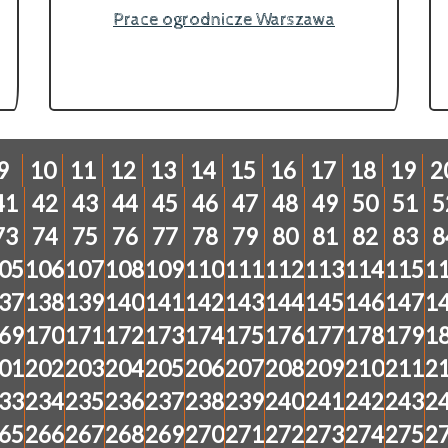
Prace ogrodnicze Warszawa
9
10
11
12
13
14
15
16
17
18
19
2
41
42
43
44
45
46
47
48
49
50
51
5
73
74
75
76
77
78
79
80
81
82
83
8
05
106
107
108
109
110
111
112
113
114
115
1
37
138
139
140
141
142
143
144
145
146
147
1
69
170
171
172
173
174
175
176
177
178
179
1
01
202
203
204
205
206
207
208
209
210
211
2
33
234
235
236
237
238
239
240
241
242
243
2
65
266
267
268
269
270
271
272
273
274
275
2