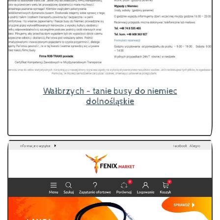
Wałbrzych - tanie busy do niemiec
dolnośląskie