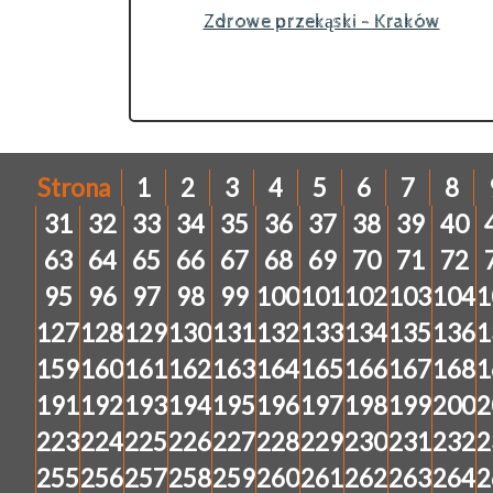
Zdrowe przekąski - Kraków
Strona
1
2
3
4
5
6
7
8
31
32
33
34
35
36
37
38
39
40
63
64
65
66
67
68
69
70
71
72
95
96
97
98
99
100
101
102
103
104
1
127
128
129
130
131
132
133
134
135
136
1
159
160
161
162
163
164
165
166
167
168
1
191
192
193
194
195
196
197
198
199
200
2
223
224
225
226
227
228
229
230
231
232
2
255
256
257
258
259
260
261
262
263
264
2