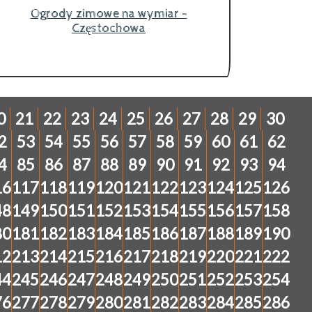
Ogrody zimowe na wymiar -
Częstochowa
0
21
22
23
24
25
26
27
28
29
30
2
53
54
55
56
57
58
59
60
61
62
4
85
86
87
88
89
90
91
92
93
94
16
117
118
119
120
121
122
123
124
125
126
48
149
150
151
152
153
154
155
156
157
158
80
181
182
183
184
185
186
187
188
189
190
12
213
214
215
216
217
218
219
220
221
222
44
245
246
247
248
249
250
251
252
253
254
76
277
278
279
280
281
282
283
284
285
286