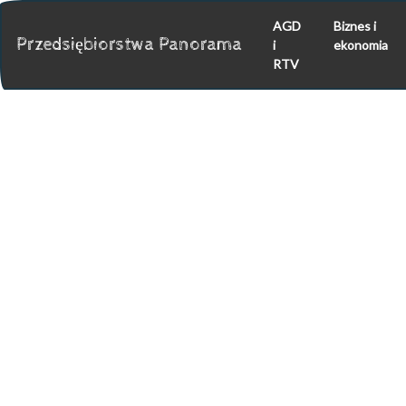
AGD
Biznes i
Przedsiębiorstwa Panorama
i
ekonomia
RTV