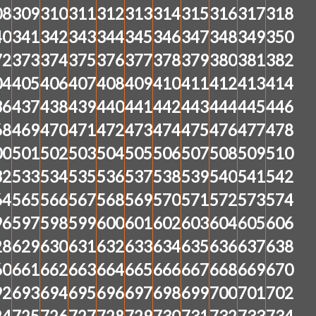
08
309
310
311
312
313
314
315
316
317
318
40
341
342
343
344
345
346
347
348
349
350
72
373
374
375
376
377
378
379
380
381
382
04
405
406
407
408
409
410
411
412
413
414
36
437
438
439
440
441
442
443
444
445
446
68
469
470
471
472
473
474
475
476
477
478
00
501
502
503
504
505
506
507
508
509
510
32
533
534
535
536
537
538
539
540
541
542
64
565
566
567
568
569
570
571
572
573
574
96
597
598
599
600
601
602
603
604
605
606
28
629
630
631
632
633
634
635
636
637
638
60
661
662
663
664
665
666
667
668
669
670
92
693
694
695
696
697
698
699
700
701
702