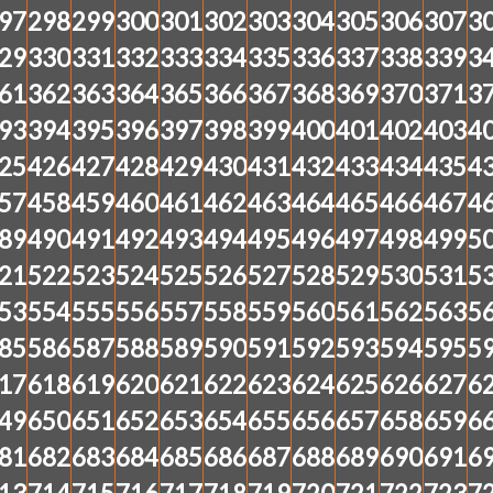
97
298
299
300
301
302
303
304
305
306
307
3
29
330
331
332
333
334
335
336
337
338
339
3
61
362
363
364
365
366
367
368
369
370
371
3
93
394
395
396
397
398
399
400
401
402
403
4
25
426
427
428
429
430
431
432
433
434
435
4
57
458
459
460
461
462
463
464
465
466
467
4
89
490
491
492
493
494
495
496
497
498
499
5
21
522
523
524
525
526
527
528
529
530
531
5
53
554
555
556
557
558
559
560
561
562
563
5
85
586
587
588
589
590
591
592
593
594
595
5
17
618
619
620
621
622
623
624
625
626
627
6
49
650
651
652
653
654
655
656
657
658
659
6
81
682
683
684
685
686
687
688
689
690
691
6