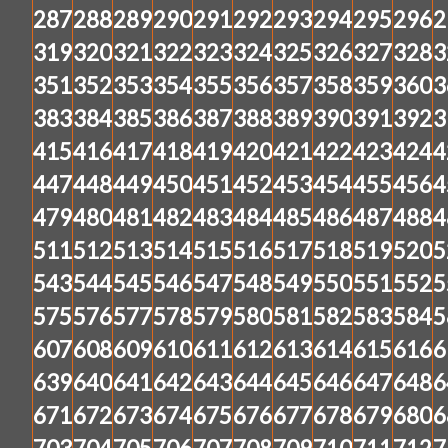
287
288
289
290
291
292
293
294
295
296
2
319
320
321
322
323
324
325
326
327
328
3
351
352
353
354
355
356
357
358
359
360
3
383
384
385
386
387
388
389
390
391
392
3
415
416
417
418
419
420
421
422
423
424
4
447
448
449
450
451
452
453
454
455
456
4
479
480
481
482
483
484
485
486
487
488
4
511
512
513
514
515
516
517
518
519
520
5
543
544
545
546
547
548
549
550
551
552
5
575
576
577
578
579
580
581
582
583
584
5
607
608
609
610
611
612
613
614
615
616
6
639
640
641
642
643
644
645
646
647
648
6
671
672
673
674
675
676
677
678
679
680
6