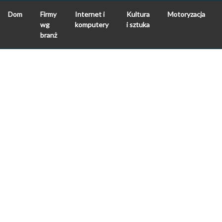
Dom
Firmy
Internet i
Kultura
Motoryzacja
wg
komputery
i sztuka
branż