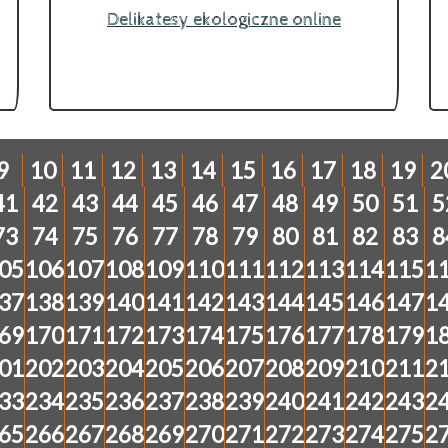
Delikatesy ekologiczne online
9
10
11
12
13
14
15
16
17
18
19
2
41
42
43
44
45
46
47
48
49
50
51
5
73
74
75
76
77
78
79
80
81
82
83
8
05
106
107
108
109
110
111
112
113
114
115
1
37
138
139
140
141
142
143
144
145
146
147
1
69
170
171
172
173
174
175
176
177
178
179
1
01
202
203
204
205
206
207
208
209
210
211
2
33
234
235
236
237
238
239
240
241
242
243
2
65
266
267
268
269
270
271
272
273
274
275
2