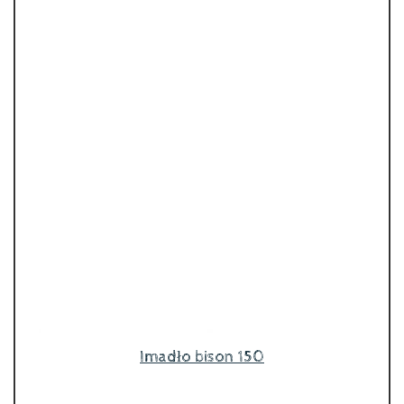
Imadło bison 150