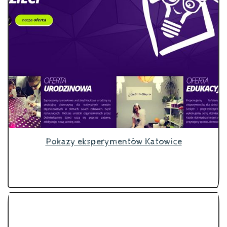
Pokazy eksperymentów Katowice