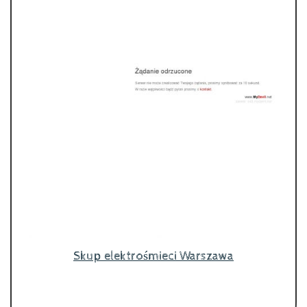
Skup elektrośmieci Warszawa