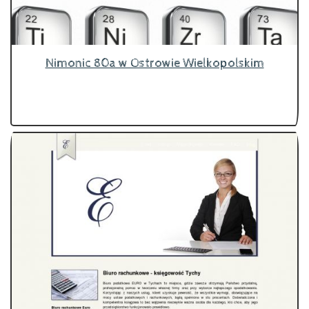
Nimonic 80a w Ostrowie Wielkopolskim