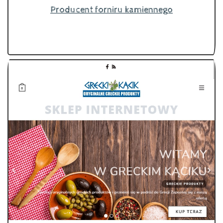
Producent forniru kamiennego