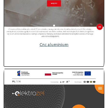
Cnc aluminium