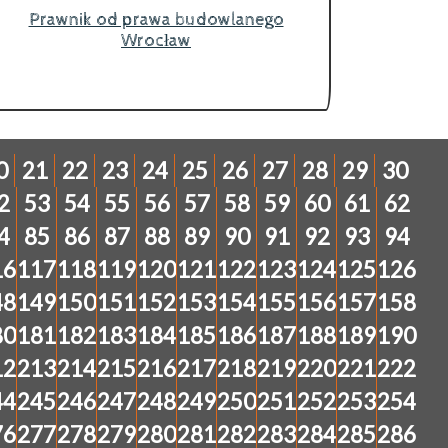
Prawnik od prawa budowlanego
Wrocław
0
21
22
23
24
25
26
27
28
29
30
2
53
54
55
56
57
58
59
60
61
62
4
85
86
87
88
89
90
91
92
93
94
16
117
118
119
120
121
122
123
124
125
126
48
149
150
151
152
153
154
155
156
157
158
80
181
182
183
184
185
186
187
188
189
190
12
213
214
215
216
217
218
219
220
221
222
44
245
246
247
248
249
250
251
252
253
254
76
277
278
279
280
281
282
283
284
285
286