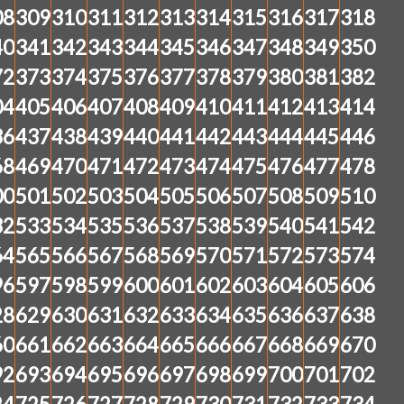
08
309
310
311
312
313
314
315
316
317
318
40
341
342
343
344
345
346
347
348
349
350
72
373
374
375
376
377
378
379
380
381
382
04
405
406
407
408
409
410
411
412
413
414
36
437
438
439
440
441
442
443
444
445
446
68
469
470
471
472
473
474
475
476
477
478
00
501
502
503
504
505
506
507
508
509
510
32
533
534
535
536
537
538
539
540
541
542
64
565
566
567
568
569
570
571
572
573
574
96
597
598
599
600
601
602
603
604
605
606
28
629
630
631
632
633
634
635
636
637
638
60
661
662
663
664
665
666
667
668
669
670
92
693
694
695
696
697
698
699
700
701
702