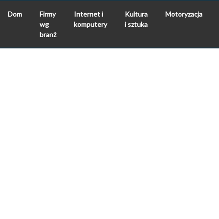
Dom
Firmy
Internet i
Kultura
Motoryzacja
wg
komputery
i sztuka
branż