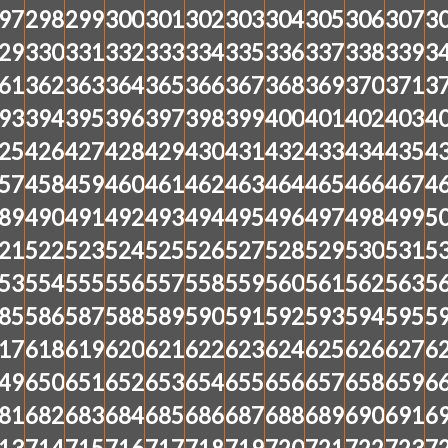
97
298
299
300
301
302
303
304
305
306
307
3
29
330
331
332
333
334
335
336
337
338
339
3
61
362
363
364
365
366
367
368
369
370
371
3
93
394
395
396
397
398
399
400
401
402
403
4
25
426
427
428
429
430
431
432
433
434
435
4
57
458
459
460
461
462
463
464
465
466
467
4
89
490
491
492
493
494
495
496
497
498
499
5
21
522
523
524
525
526
527
528
529
530
531
5
53
554
555
556
557
558
559
560
561
562
563
5
85
586
587
588
589
590
591
592
593
594
595
5
17
618
619
620
621
622
623
624
625
626
627
6
49
650
651
652
653
654
655
656
657
658
659
6
81
682
683
684
685
686
687
688
689
690
691
6