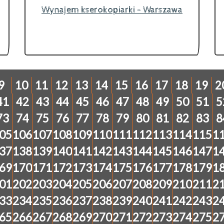
Wynajem kserokopiarki - Warszawa
9
10
11
12
13
14
15
16
17
18
19
2
41
42
43
44
45
46
47
48
49
50
51
5
73
74
75
76
77
78
79
80
81
82
83
8
05
106
107
108
109
110
111
112
113
114
115
1
37
138
139
140
141
142
143
144
145
146
147
1
69
170
171
172
173
174
175
176
177
178
179
1
01
202
203
204
205
206
207
208
209
210
211
2
33
234
235
236
237
238
239
240
241
242
243
2
65
266
267
268
269
270
271
272
273
274
275
2