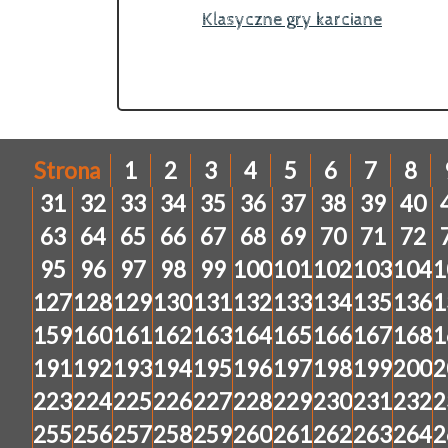
Klasyczne gry karciane
Strona
1
2
3
4
5
6
7
8
31
32
33
34
35
36
37
38
39
40
63
64
65
66
67
68
69
70
71
72
95
96
97
98
99
100
101
102
103
104
1
127
128
129
130
131
132
133
134
135
136
1
159
160
161
162
163
164
165
166
167
168
1
191
192
193
194
195
196
197
198
199
200
2
223
224
225
226
227
228
229
230
231
232
2
255
256
257
258
259
260
261
262
263
264
2