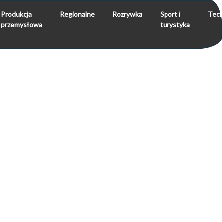
Produkcja
Regionalne
Rozrywka
Sport i
Tech
przemysłowa
turystyka