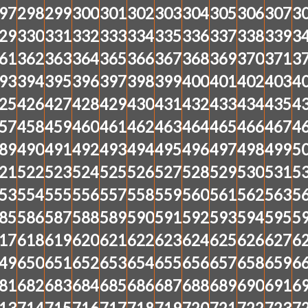
97
298
299
300
301
302
303
304
305
306
307
3
29
330
331
332
333
334
335
336
337
338
339
3
61
362
363
364
365
366
367
368
369
370
371
3
93
394
395
396
397
398
399
400
401
402
403
4
25
426
427
428
429
430
431
432
433
434
435
4
57
458
459
460
461
462
463
464
465
466
467
4
89
490
491
492
493
494
495
496
497
498
499
5
21
522
523
524
525
526
527
528
529
530
531
5
53
554
555
556
557
558
559
560
561
562
563
5
85
586
587
588
589
590
591
592
593
594
595
5
17
618
619
620
621
622
623
624
625
626
627
6
49
650
651
652
653
654
655
656
657
658
659
6
81
682
683
684
685
686
687
688
689
690
691
6