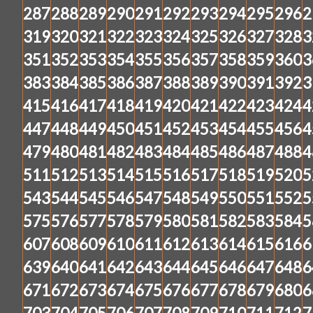
287
288
289
290
291
292
293
294
295
296
2
319
320
321
322
323
324
325
326
327
328
3
351
352
353
354
355
356
357
358
359
360
3
383
384
385
386
387
388
389
390
391
392
3
415
416
417
418
419
420
421
422
423
424
4
447
448
449
450
451
452
453
454
455
456
4
479
480
481
482
483
484
485
486
487
488
4
511
512
513
514
515
516
517
518
519
520
5
543
544
545
546
547
548
549
550
551
552
5
575
576
577
578
579
580
581
582
583
584
5
607
608
609
610
611
612
613
614
615
616
6
639
640
641
642
643
644
645
646
647
648
6
671
672
673
674
675
676
677
678
679
680
6