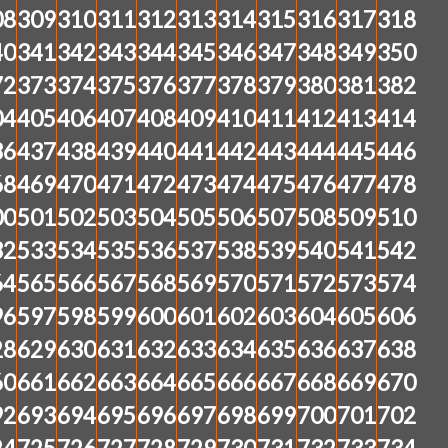
08
309
310
311
312
313
314
315
316
317
318
40
341
342
343
344
345
346
347
348
349
350
72
373
374
375
376
377
378
379
380
381
382
04
405
406
407
408
409
410
411
412
413
414
36
437
438
439
440
441
442
443
444
445
446
68
469
470
471
472
473
474
475
476
477
478
00
501
502
503
504
505
506
507
508
509
510
32
533
534
535
536
537
538
539
540
541
542
64
565
566
567
568
569
570
571
572
573
574
96
597
598
599
600
601
602
603
604
605
606
28
629
630
631
632
633
634
635
636
637
638
60
661
662
663
664
665
666
667
668
669
670
92
693
694
695
696
697
698
699
700
701
702