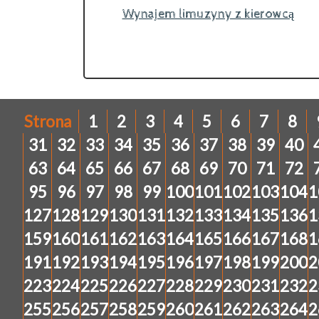
Wynajem limuzyny z kierowcą
Strona
1
2
3
4
5
6
7
8
31
32
33
34
35
36
37
38
39
40
63
64
65
66
67
68
69
70
71
72
95
96
97
98
99
100
101
102
103
104
1
127
128
129
130
131
132
133
134
135
136
1
159
160
161
162
163
164
165
166
167
168
1
191
192
193
194
195
196
197
198
199
200
2
223
224
225
226
227
228
229
230
231
232
2
255
256
257
258
259
260
261
262
263
264
2