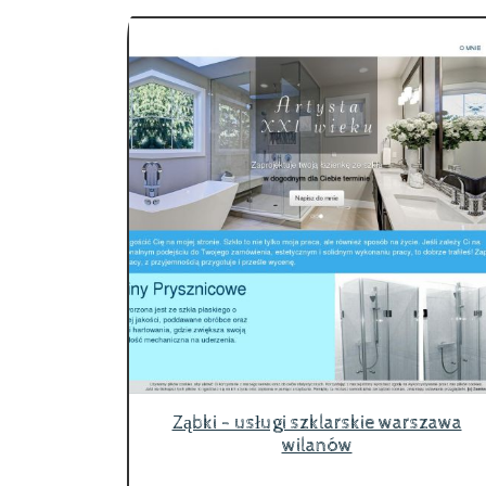
Ząbki - usługi szklarskie warszawa
wilanów