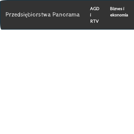
AGD
Biznes i
Przedsiębiorstwa Panorama
i
ekonomia
RTV