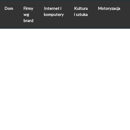
Dom
Firmy
Internet i
Kultura
Motoryzacja
wg
komputery
i sztuka
branż