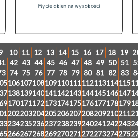
Mycie okien na wysokości
9
10
11
12
13
14
15
16
17
18
19
2
41
42
43
44
45
46
47
48
49
50
51
5
73
74
75
76
77
78
79
80
81
82
83
8
05
106
107
108
109
110
111
112
113
114
115
1
37
138
139
140
141
142
143
144
145
146
147
1
69
170
171
172
173
174
175
176
177
178
179
1
01
202
203
204
205
206
207
208
209
210
211
2
33
234
235
236
237
238
239
240
241
242
243
2
65
266
267
268
269
270
271
272
273
274
275
2