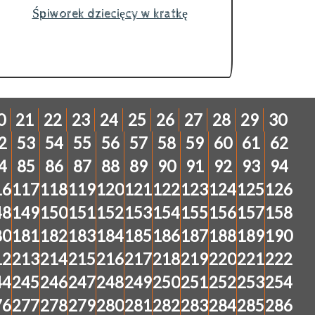
Śpiworek dziecięcy w kratkę
0
21
22
23
24
25
26
27
28
29
30
2
53
54
55
56
57
58
59
60
61
62
4
85
86
87
88
89
90
91
92
93
94
16
117
118
119
120
121
122
123
124
125
126
48
149
150
151
152
153
154
155
156
157
158
80
181
182
183
184
185
186
187
188
189
190
12
213
214
215
216
217
218
219
220
221
222
44
245
246
247
248
249
250
251
252
253
254
76
277
278
279
280
281
282
283
284
285
286